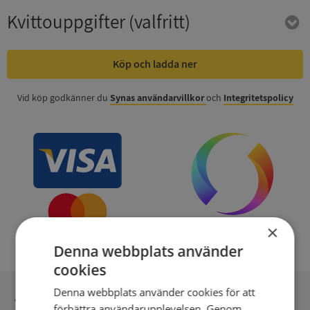
Kvittouppgifter
(valfritt)
Köp och ladda ner
Vid köp godkänner du
Synas användarvillkor
och
Integritetspolicy
×
Denna webbplats använder
cookies
Denna webbplats använder cookies för att
Inga kopior till omfrågad
förbättra användarupplevelsen. Genom