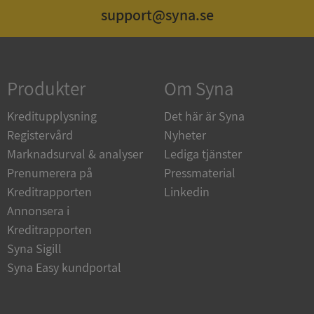
support@syna.se
Strikt nödvändigt
Prestanda
Inriktning
Funktioner
Oklassificerade
Produkter
Om Syna
Strikt nödvändiga kakor tillåter
kärnwebbplatsfunktioner som användarinloggning
och kontohantering. Webbplatsen kan inte
Kreditupplysning
Det här är Syna
användas ordentligt utan strikt nödvändiga cookies.
Registervård
Nyheter
Leverantör
/
Namn
Utgån
Marknadsurval & analyser
Lediga tjänster
Domän
Prenumerera på
Pressmaterial
__RequestVerificationToken
Session
Microsoft
Kreditrapporten
Linkedin
Corporation
de.syna.se
Annonsera i
Kreditrapporten
Syna Sigill
Syna Easy kundportal