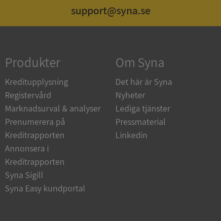
support@syna.se
Strikt nödvändigt
Prestanda
Inriktning
Funktioner
Oklassificerade
Produkter
Om Syna
Strikt nödvändiga kakor tillåter
kärnwebbplatsfunktioner som användarinloggning
och kontohantering. Webbplatsen kan inte
Kreditupplysning
Det här är Syna
användas ordentligt utan strikt nödvändiga cookies.
Registervård
Nyheter
Leverantör
/
Namn
Utgån
Marknadsurval & analyser
Lediga tjänster
Domän
Prenumerera på
Pressmaterial
__RequestVerificationToken
Session
Microsoft
Kreditrapporten
Linkedin
Corporation
de.syna.se
Annonsera i
Kreditrapporten
Syna Sigill
Syna Easy kundportal