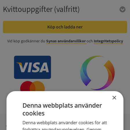
Kvittouppgifter
(valfritt)
Köp och ladda ner
Vid köp godkänner du
Synas användarvillkor
och
Integritetspolicy
×
Denna webbplats använder
cookies
Denna webbplats använder cookies för att
Inga kopior till omfrågad
förbättra användarupplevelsen. Genom