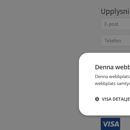
Upplysnin
Kvittoup
Denna webb
Denna webbplats 
webbplats samtyck
VISA DETALJ
Strikt
nödvändigt