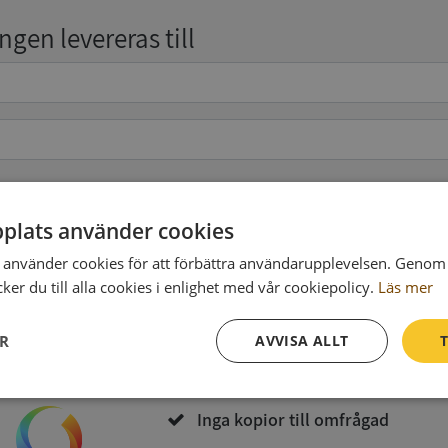
gen levereras till
pgifter
(valfritt)
plats använder cookies
använder cookies för att förbättra användarupplevelsen. Genom 
er du till alla cookies i enlighet med vår cookiepolicy.
Läs mer
Köp och ladda ner
ER
AVVISA ALLT
T
Vid köp godkänner du
Synas användarvillkor
och
Integritetspolicy
Prestanda
Inriktning
Funktioner
Inga kopior till omfrågad