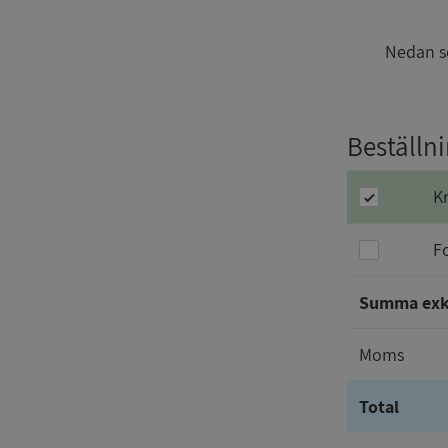
Nedan se
Beställn
K
F
Summa ex
Moms
Total