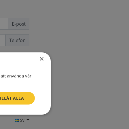
E-post
Telefon
×
att använda vår
ILLÅT ALLA
Oklassificerade
SV