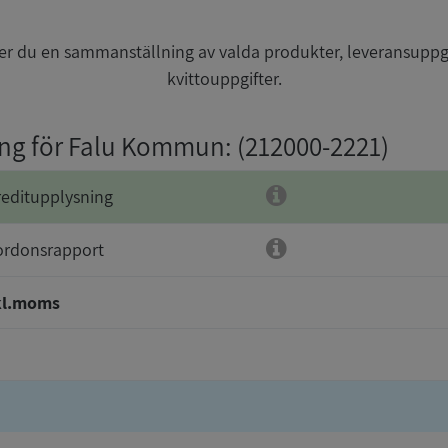
r du en sammanställning av valda produkter, leveransuppg
kvittouppgifter.
ing för Falu Kommun
: (212000-2221)
reditupplysning
ordonsrapport
kl.moms