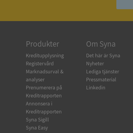
ASP.NET_SessionId
ARRAffinity
Produkter
Om Syna
Kreditupplysning
Det här är Syna
__RequestVerificat
Registervård
Nyheter
Marknadsurval &
Lediga tjänster
analyser
Pressmaterial
Prenumerera på
Linkedin
CookieScriptConse
Kreditrapporten
Annonsera i
Kreditrapporten
_GRECAPTCHA
Syna Sigill
Syna Easy
ASP.NET_SessionId