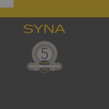
ck och utför
en använder
 som
han besökte
tser som körs på
Den används för
ställa att
as till samma server
om ställs av
P.NET MVC-teknik.
hörig publicering
 som förfalskning
ller ingen
rstörs när
cript.com-tjänsten
för besökarens
ie-Script.com
ödvändig cookie
att tillhandahålla
ck och utför
en använder