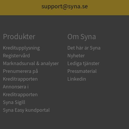
support@syna.se
Strikt nödvändigt
Prestanda
Inriktning
Funktioner
Oklassificerade
Produkter
Om Syna
Strikt nödvändiga kakor tillåter
kärnwebbplatsfunktioner som användarinloggning
och kontohantering. Webbplatsen kan inte
Kreditupplysning
Det här är Syna
användas ordentligt utan strikt nödvändiga cookies.
Registervård
Nyheter
Leverantör
/
Namn
Utgån
Marknadsurval & analyser
Lediga tjänster
Domän
Prenumerera på
Pressmaterial
__RequestVerificationToken
Session
Microsoft
Kreditrapporten
Linkedin
Corporation
de.syna.se
Annonsera i
Kreditrapporten
Syna Sigill
Syna Easy kundportal