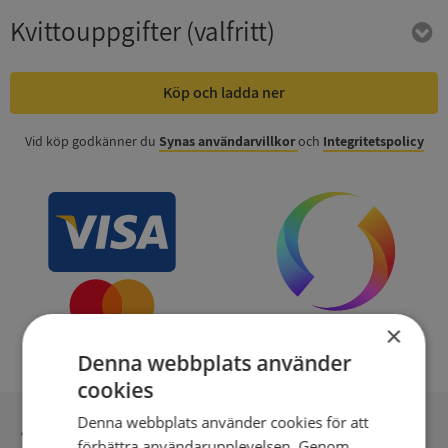
Kvittouppgifter
(valfritt)
Köp och ladda ner
Vid köp godkänner du
Synas användarvillkor
och
Integritetspolicy
×
Denna webbplats använder
cookies
Denna webbplats använder cookies för att
Inga kopior till omfrågad
förbättra användarupplevelsen. Genom