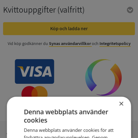
Kvittouppgifter
(valfritt)
Köp och ladda ner
Vid köp godkänner du
Synas användarvillkor
och
Integritetspolicy
×
Denna webbplats använder
cookies
Denna webbplats använder cookies för att
Inga kopior till omfrågad
förbättra användarupplevelsen. Genom