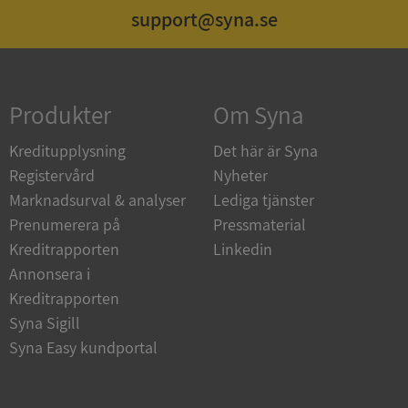
support@syna.se
Strikt nödvändigt
Prestanda
Inriktning
Funktioner
Oklassificerade
Produkter
Om Syna
Strikt nödvändiga kakor tillåter
kärnwebbplatsfunktioner som användarinloggning
och kontohantering. Webbplatsen kan inte
Kreditupplysning
Det här är Syna
användas ordentligt utan strikt nödvändiga cookies.
Registervård
Nyheter
Leverantör
/
Namn
Utgån
Marknadsurval & analyser
Lediga tjänster
Domän
Prenumerera på
Pressmaterial
__RequestVerificationToken
Session
Microsoft
Kreditrapporten
Linkedin
Corporation
de.syna.se
Annonsera i
Kreditrapporten
Syna Sigill
Syna Easy kundportal