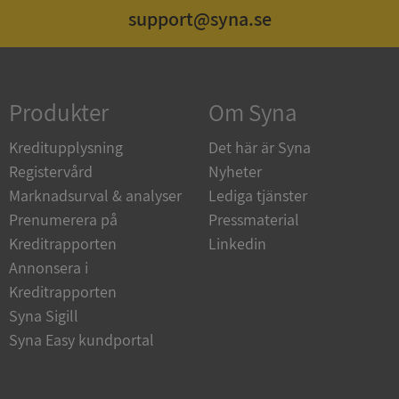
support@syna.se
Strikt nödvändigt
Prestanda
Inriktning
Funktioner
Oklassificerade
Produkter
Om Syna
Strikt nödvändiga kakor tillåter
kärnwebbplatsfunktioner som användarinloggning
och kontohantering. Webbplatsen kan inte
Kreditupplysning
Det här är Syna
användas ordentligt utan strikt nödvändiga cookies.
Registervård
Nyheter
Leverantör
/
Namn
Utgån
Marknadsurval & analyser
Lediga tjänster
Domän
Prenumerera på
Pressmaterial
__RequestVerificationToken
Session
Microsoft
Kreditrapporten
Linkedin
Corporation
de.syna.se
Annonsera i
Kreditrapporten
Syna Sigill
Syna Easy kundportal