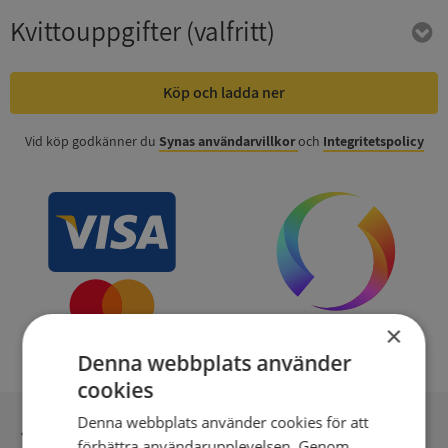
Kvittouppgifter
(valfritt)
Köp och ladda ner
Vid köp godkänner du
Synas användarvillkor
och
Integritetspolicy
×
Denna webbplats använder
cookies
Denna webbplats använder cookies för att
Inga kopior till omfrågad
förbättra användarupplevelsen. Genom