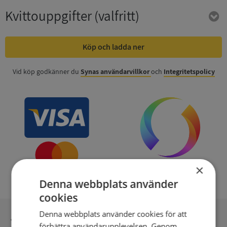
Kvittouppgifter
(valfritt)
Köp och ladda ner
Vid köp godkänner du
Synas användarvillkor
och
Integritetspolicy
×
Denna webbplats använder
cookies
Denna webbplats använder cookies för att
Inga kopior till omfrågad
förbättra användarupplevelsen. Genom