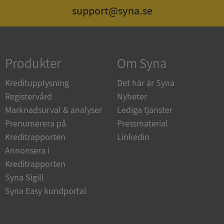
support@syna.se
Strikt nödvändigt
Prestanda
Inriktning
Funktioner
Oklassificerade
Produkter
Om Syna
Strikt nödvändiga kakor tillåter
kärnwebbplatsfunktioner som användarinloggning
och kontohantering. Webbplatsen kan inte
Kreditupplysning
Det här är Syna
användas ordentligt utan strikt nödvändiga cookies.
Registervård
Nyheter
Leverantör
/
Namn
Utgån
Marknadsurval & analyser
Lediga tjänster
Domän
Prenumerera på
Pressmaterial
__RequestVerificationToken
Session
Microsoft
Kreditrapporten
Linkedin
Corporation
de.syna.se
Annonsera i
Kreditrapporten
Syna Sigill
Syna Easy kundportal