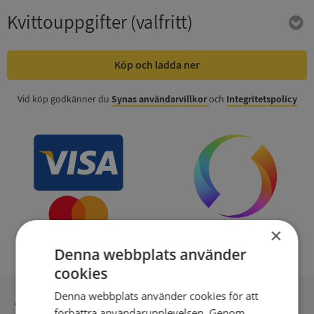
Kvittouppgifter
(valfritt)
Köp och ladda ner
Vid köp godkänner du
Synas användarvillkor
och
Integritetspolicy
×
Denna webbplats använder
cookies
Denna webbplats använder cookies för att
Inga kopior till omfrågad
förbättra användarupplevelsen. Genom