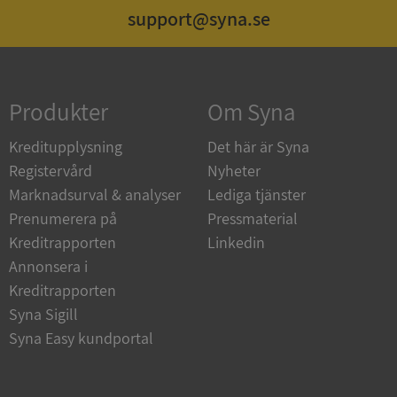
support@syna.se
Strikt nödvändigt
Prestanda
Inriktning
Funktioner
Oklassificerade
Produkter
Om Syna
Strikt nödvändiga kakor tillåter
kärnwebbplatsfunktioner som användarinloggning
och kontohantering. Webbplatsen kan inte
Kreditupplysning
Det här är Syna
användas ordentligt utan strikt nödvändiga cookies.
Registervård
Nyheter
Leverantör
/
Namn
Utgån
Marknadsurval & analyser
Lediga tjänster
Domän
Prenumerera på
Pressmaterial
__RequestVerificationToken
Session
Microsoft
Kreditrapporten
Linkedin
Corporation
de.syna.se
Annonsera i
Kreditrapporten
Syna Sigill
Syna Easy kundportal