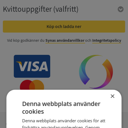
Kvittouppgifter
(valfritt)
Köp och ladda ner
Vid köp godkänner du
Synas användarvillkor
och
Integritetspolicy
×
Denna webbplats använder
cookies
Denna webbplats använder cookies för att
Inga kopior till omfrågad
förbättra användarupplevelsen. Genom