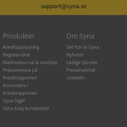
support@syna.se
Strikt nödvändigt
Prestanda
Inriktning
Funktioner
Oklassificerade
Produkter
Om Syna
Strikt nödvändiga kakor tillåter
kärnwebbplatsfunktioner som användarinloggning
och kontohantering. Webbplatsen kan inte
Kreditupplysning
Det här är Syna
användas ordentligt utan strikt nödvändiga cookies.
Registervård
Nyheter
Leverantör
/
Namn
Utgån
Marknadsurval & analyser
Lediga tjänster
Domän
Prenumerera på
Pressmaterial
__RequestVerificationToken
Session
Microsoft
Kreditrapporten
Linkedin
Corporation
de.syna.se
Annonsera i
Kreditrapporten
Syna Sigill
Syna Easy kundportal