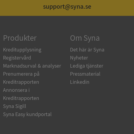
support@syna.se
Strikt nödvändigt
Prestanda
Inriktning
Funktioner
Oklassificerade
Produkter
Om Syna
Strikt nödvändiga kakor tillåter
kärnwebbplatsfunktioner som användarinloggning
och kontohantering. Webbplatsen kan inte
Kreditupplysning
Det här är Syna
användas ordentligt utan strikt nödvändiga cookies.
Registervård
Nyheter
Leverantör
/
Namn
Utgån
Marknadsurval & analyser
Lediga tjänster
Domän
Prenumerera på
Pressmaterial
__RequestVerificationToken
Session
Microsoft
Kreditrapporten
Linkedin
Corporation
de.syna.se
Annonsera i
Kreditrapporten
Syna Sigill
Syna Easy kundportal