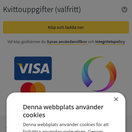
Kvittouppgifter
(valfritt)
Köp och ladda ner
Vid köp godkänner du
Synas användarvillkor
och
Integritetspolicy
×
Denna webbplats använder
cookies
Denna webbplats använder cookies för att
Inga kopior till omfrågad
förbättra användarupplevelsen. Genom