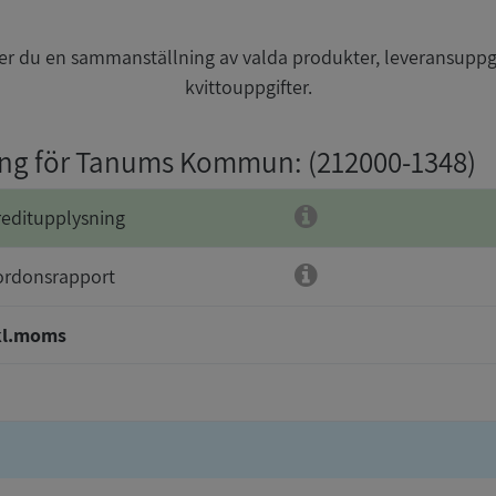
r du en sammanställning av valda produkter, leveransuppg
kvittouppgifter.
ning för Tanums Kommun
: (212000-1348)
reditupplysning
ordonsrapport
kl.moms