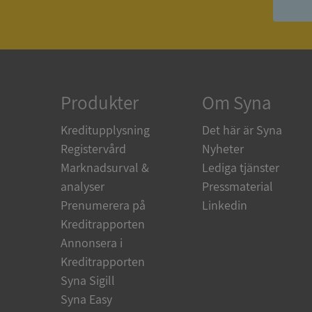
ASP.NET_SessionId
ARRAffinity
Produkter
Om Syna
Kreditupplysning
Det här är Syna
__RequestVerificat
Registervård
Nyheter
Marknadsurval &
Lediga tjänster
analyser
Pressmaterial
Prenumerera på
Linkedin
CookieScriptConse
Kreditrapporten
Annonsera i
Kreditrapporten
_GRECAPTCHA
Syna Sigill
Syna Easy
ASP.NET_SessionId