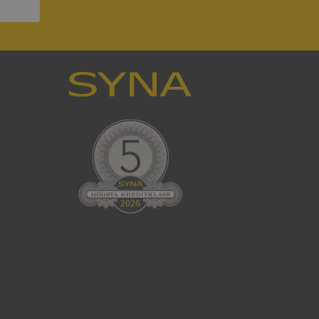
ck och utför
en använder
 som
han besökte
tser som körs på
Den används för
ställa att
as till samma server
om ställs av
P.NET MVC-teknik.
hörig publicering
 som förfalskning
ller ingen
rstörs när
cript.com-tjänsten
för besökarens
ie-Script.com
ödvändig cookie
att tillhandahålla
ck och utför
en använder