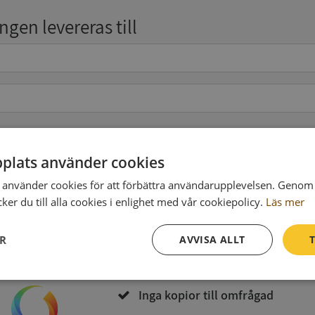
gen levereras till
pgifter
(valfritt)
plats använder cookies
använder cookies för att förbättra användarupplevelsen. Genom 
er du till alla cookies i enlighet med vår cookiepolicy.
Läs mer
Köp och ladda ner
ER
AVVISA ALLT
T
Vid köp godkänner du
Synas användarvillkor
och
Integritetspolicy
Prestanda
Inriktning
Funktioner
Inga kopior till omfrågad