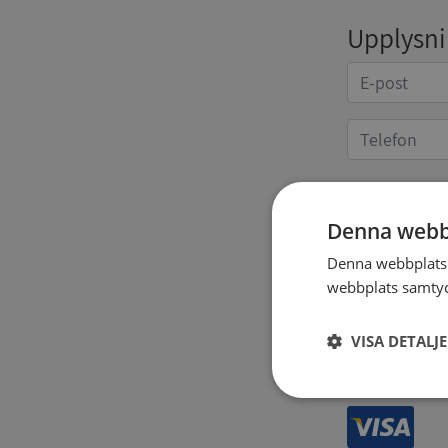
Upplysnin
Kvittoup
Denna webb
Denna webbplats 
webbplats samtyck
VISA DETALJ
Strikt
nödvändigt