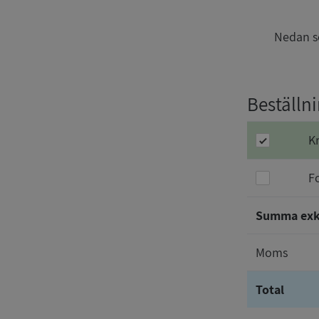
Nedan se
Beställ
K
F
Summa ex
Moms
Total