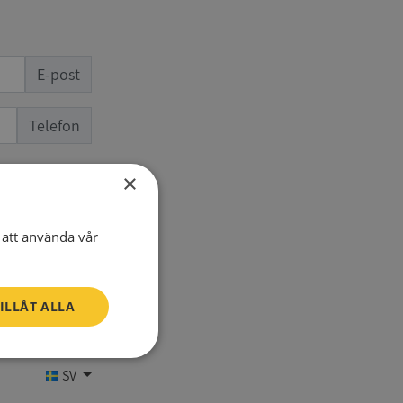
E-post
Telefon
×
att använda vår
ILLÅT ALLA
Oklassificerade
SV