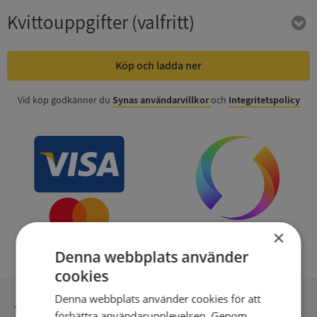
Kvittouppgifter
(valfritt)
Köp och ladda ner
Vid köp godkänner du
Synas användarvillkor
och
Integritetspolicy
×
Denna webbplats använder
cookies
Denna webbplats använder cookies för att
Inga kopior till omfrågad
förbättra användarupplevelsen. Genom