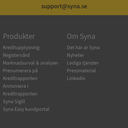
support@syna.se
Strikt nödvändigt
Prestanda
Inriktning
Funktioner
Oklassificerade
Produkter
Om Syna
Strikt nödvändiga kakor tillåter
kärnwebbplatsfunktioner som användarinloggning
och kontohantering. Webbplatsen kan inte
Kreditupplysning
Det här är Syna
användas ordentligt utan strikt nödvändiga cookies.
Registervård
Nyheter
Leverantör
/
Namn
Utgån
Marknadsurval & analyser
Lediga tjänster
Domän
Prenumerera på
Pressmaterial
__RequestVerificationToken
Session
Microsoft
Kreditrapporten
Linkedin
Corporation
de.syna.se
Annonsera i
Kreditrapporten
Syna Sigill
Syna Easy kundportal