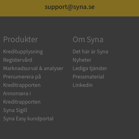
support@syna.se
Strikt nödvändigt
Prestanda
Inriktning
Funktioner
Oklassificerade
Produkter
Om Syna
Strikt nödvändiga kakor tillåter
kärnwebbplatsfunktioner som användarinloggning
och kontohantering. Webbplatsen kan inte
Kreditupplysning
Det här är Syna
användas ordentligt utan strikt nödvändiga cookies.
Registervård
Nyheter
Leverantör
/
Namn
Utgån
Marknadsurval & analyser
Lediga tjänster
Domän
Prenumerera på
Pressmaterial
__RequestVerificationToken
Session
Microsoft
Kreditrapporten
Linkedin
Corporation
de.syna.se
Annonsera i
Kreditrapporten
Syna Sigill
Syna Easy kundportal