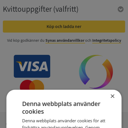
Kvittouppgifter
(valfritt)
Köp och ladda ner
Vid köp godkänner du
Synas användarvillkor
och
Integritetspolicy
×
Denna webbplats använder
cookies
Denna webbplats använder cookies för att
Inga kopior till omfrågad
förbättra användarupplevelsen. Genom