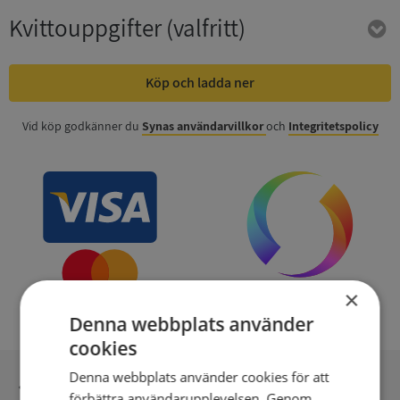
Kvittouppgifter
(valfritt)
Köp och ladda ner
Vid köp godkänner du
Synas användarvillkor
och
Integritetspolicy
×
Denna webbplats använder
cookies
Denna webbplats använder cookies för att
Inga kopior till omfrågad
förbättra användarupplevelsen. Genom