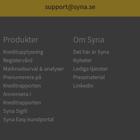
support@syna.se
Strikt nödvändigt
Prestanda
Inriktning
Funktioner
Oklassificerade
Produkter
Om Syna
Strikt nödvändiga kakor tillåter
kärnwebbplatsfunktioner som användarinloggning
och kontohantering. Webbplatsen kan inte
Kreditupplysning
Det här är Syna
användas ordentligt utan strikt nödvändiga cookies.
Registervård
Nyheter
Leverantör
/
Namn
Utgån
Marknadsurval & analyser
Lediga tjänster
Domän
Prenumerera på
Pressmaterial
__RequestVerificationToken
Session
Microsoft
Kreditrapporten
Linkedin
Corporation
de.syna.se
Annonsera i
Kreditrapporten
Syna Sigill
Syna Easy kundportal