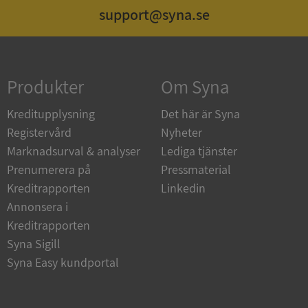
support@syna.se
Strikt nödvändigt
Prestanda
Inriktning
Funktioner
Oklassificerade
Produkter
Om Syna
Strikt nödvändiga kakor tillåter
kärnwebbplatsfunktioner som användarinloggning
och kontohantering. Webbplatsen kan inte
Kreditupplysning
Det här är Syna
användas ordentligt utan strikt nödvändiga cookies.
Registervård
Nyheter
Leverantör
/
Namn
Utgån
Marknadsurval & analyser
Lediga tjänster
Domän
Prenumerera på
Pressmaterial
__RequestVerificationToken
Session
Microsoft
Kreditrapporten
Linkedin
Corporation
de.syna.se
Annonsera i
Kreditrapporten
Syna Sigill
Syna Easy kundportal