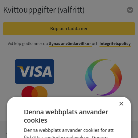
Kvittouppgifter
(valfritt)
Köp och ladda ner
Vid köp godkänner du
Synas användarvillkor
och
Integritetspolicy
×
Denna webbplats använder
cookies
Denna webbplats använder cookies för att
Inga kopior till omfrågad
förbättra användarupplevelsen. Genom