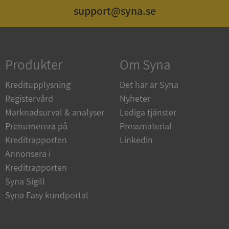
support@syna.se
Strikt nödvändigt
Prestanda
Inriktning
Funktioner
Oklassificerade
Produkter
Om Syna
Strikt nödvändiga kakor tillåter
kärnwebbplatsfunktioner som användarinloggning
och kontohantering. Webbplatsen kan inte
Kreditupplysning
Det här är Syna
användas ordentligt utan strikt nödvändiga cookies.
Registervård
Nyheter
Leverantör
/
Namn
Utgån
Marknadsurval & analyser
Lediga tjänster
Domän
Prenumerera på
Pressmaterial
__RequestVerificationToken
Session
Microsoft
Kreditrapporten
Linkedin
Corporation
de.syna.se
Annonsera i
Kreditrapporten
Syna Sigill
Syna Easy kundportal