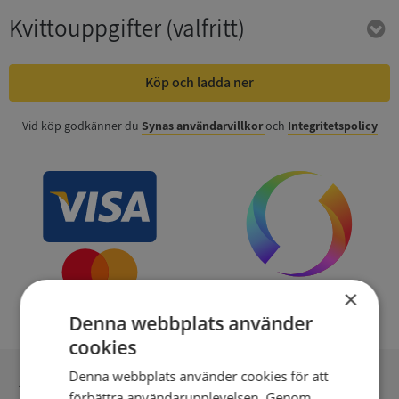
Kvittouppgifter
(valfritt)
Köp och ladda ner
Vid köp godkänner du
Synas användarvillkor
och
Integritetspolicy
×
Denna webbplats använder
cookies
Denna webbplats använder cookies för att
Inga kopior till omfrågad
förbättra användarupplevelsen. Genom