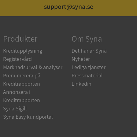
support@syna.se
Strikt nödvändigt
Prestanda
Inriktning
Funktioner
Oklassificerade
Produkter
Om Syna
Strikt nödvändiga kakor tillåter
kärnwebbplatsfunktioner som användarinloggning
och kontohantering. Webbplatsen kan inte
Kreditupplysning
Det här är Syna
användas ordentligt utan strikt nödvändiga cookies.
Registervård
Nyheter
Leverantör
/
Namn
Utgån
Marknadsurval & analyser
Lediga tjänster
Domän
Prenumerera på
Pressmaterial
__RequestVerificationToken
Session
Microsoft
Kreditrapporten
Linkedin
Corporation
de.syna.se
Annonsera i
Kreditrapporten
Syna Sigill
Syna Easy kundportal