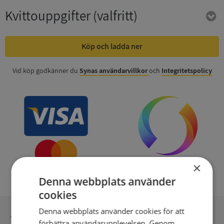
Kvittouppgifter
(valfritt)
Köp och ladda ner
Vid köp godkänner du
Synas användarvillkor
och
Integritetspolicy
×
Denna webbplats använder
cookies
Denna webbplats använder cookies för att
Inga kopior till omfrågad
förbättra användarupplevelsen. Genom