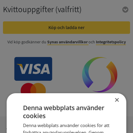
Kvittouppgifter
(valfritt)
Köp och ladda ner
Vid köp godkänner du
Synas användarvillkor
och
Integritetspolicy
×
Denna webbplats använder
cookies
Denna webbplats använder cookies för att
Inga kopior till omfrågad
förbättra användarupplevelsen. Genom