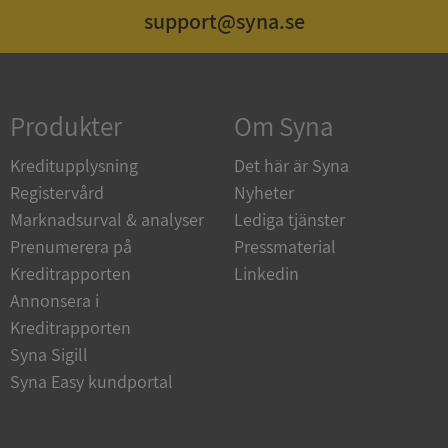
support@syna.se
Strikt nödvändigt
Prestanda
Inriktning
Funktioner
Oklassificerade
Produkter
Om Syna
Strikt nödvändiga kakor tillåter
kärnwebbplatsfunktioner som användarinloggning
och kontohantering. Webbplatsen kan inte
Kreditupplysning
Det här är Syna
användas ordentligt utan strikt nödvändiga cookies.
Registervård
Nyheter
Leverantör
/
Namn
Utgån
Marknadsurval & analyser
Lediga tjänster
Domän
Prenumerera på
Pressmaterial
__RequestVerificationToken
Session
Microsoft
Kreditrapporten
Linkedin
Corporation
de.syna.se
Annonsera i
Kreditrapporten
Syna Sigill
Syna Easy kundportal