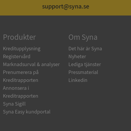
support@syna.se
Strikt nödvändigt
Prestanda
Inriktning
Funktioner
Oklassificerade
Produkter
Om Syna
Strikt nödvändiga kakor tillåter
kärnwebbplatsfunktioner som användarinloggning
och kontohantering. Webbplatsen kan inte
Kreditupplysning
Det här är Syna
användas ordentligt utan strikt nödvändiga cookies.
Registervård
Nyheter
Leverantör
/
Namn
Utgån
Marknadsurval & analyser
Lediga tjänster
Domän
Prenumerera på
Pressmaterial
__RequestVerificationToken
Session
Microsoft
Kreditrapporten
Linkedin
Corporation
de.syna.se
Annonsera i
Kreditrapporten
Syna Sigill
Syna Easy kundportal