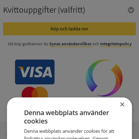
Kvittouppgifter
(valfritt)
Köp och ladda ner
Vid köp godkänner du
Synas användarvillkor
och
Integritetspolicy
×
Denna webbplats använder
cookies
Denna webbplats använder cookies för att
Inga kopior till omfrågad
förbättra användarupplevelsen. Genom