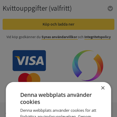
Kvittouppgifter
(valfritt)
Köp och ladda ner
Vid köp godkänner du
Synas användarvillkor
och
Integritetspolicy
×
Denna webbplats använder
cookies
Denna webbplats använder cookies för att
Inga kopior till omfrågad
förbättra användarupplevelsen. Genom