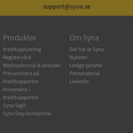
support@syna.se
Strikt nödvändigt
Prestanda
Inriktning
Funktioner
Oklassificerade
Produkter
Om Syna
Strikt nödvändiga kakor tillåter
kärnwebbplatsfunktioner som användarinloggning
och kontohantering. Webbplatsen kan inte
Kreditupplysning
Det här är Syna
användas ordentligt utan strikt nödvändiga cookies.
Registervård
Nyheter
Leverantör
/
Namn
Utgån
Marknadsurval & analyser
Lediga tjänster
Domän
Prenumerera på
Pressmaterial
__RequestVerificationToken
Session
Microsoft
Kreditrapporten
Linkedin
Corporation
de.syna.se
Annonsera i
Kreditrapporten
Syna Sigill
Syna Easy kundportal