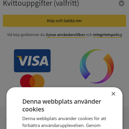
Kvittouppgifter
(valfritt)
Köp och ladda ner
Vid köp godkänner du
Synas användarvillkor
och
Integritetspolicy
×
Denna webbplats använder
cookies
Inga kopior till omfrågad
Denna webbplats använder cookies för att
förbättra användarupplevelsen. Genom