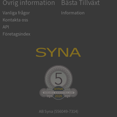
Övrig information
Bästa Tillväxt
Google
Vanliga frågor
Information
Privacy Policy
VISITOR_PRIVACY_METADATA
5 månader
YouTube
Kontakta oss
4 veckor
.youtube.com
API
Företagsindex
ASP.NET_SessionId
Session
Microsoft
Corporation
de.syna.se
AB Syna (556049-7314)
ARRAffinity
Session
Microsoft
Corporation