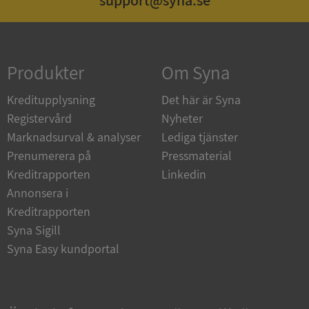
support@syna.se
Strikt nödvändigt
Prestanda
Inriktning
Funktioner
Oklassificerade
Produkter
Om Syna
Strikt nödvändiga kakor tillåter
kärnwebbplatsfunktioner som användarinloggning
Kreditupplysning
Det här är Syna
och kontohantering. Webbplatsen kan inte
användas ordentligt utan strikt nödvändiga cookies.
Registervård
Nyheter
Leverantör
/
Marknadsurval & analyser
Lediga tjänster
Namn
Utgån
Domän
Prenumerera på
Pressmaterial
Kreditrapporten
Linkedin
__RequestVerificationToken
Session
Microsoft
Corporation
Annonsera i
de.syna.se
Kreditrapporten
Syna Sigill
Syna Easy kundportal