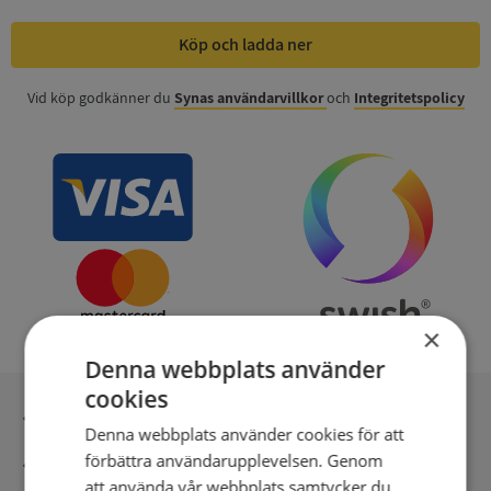
Köp och ladda ner
Vid köp godkänner du
Synas användarvillkor
och
Integritetspolicy
×
Denna webbplats använder
cookies
Inga kopior till omfrågad
Denna webbplats använder cookies för att
förbättra användarupplevelsen. Genom
Säker betalning med stripe
att använda vår webbplats samtycker du