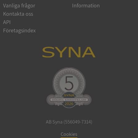
Vanliga frågor
Information
Google
Privacy Policy
Kontakta oss
VISITOR_PRIVACY_METADATA
5 månader
YouTube
4 veckor
.youtube.com
API
Företagsindex
ASP.NET_SessionId
Session
Microsoft
Corporation
de.syna.se
AB Syna (556049-7314)
ARRAffinity
Session
Microsoft
Corporation
Cookies
.syna.se