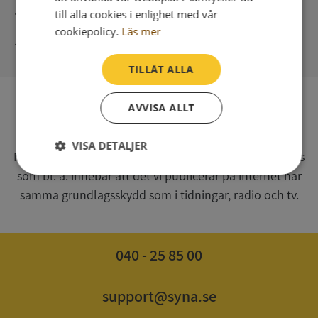
Direkt digital leverans
till alla cookies i enlighet med vår
cookiepolicy.
Läs mer
Syna - Kreditupplysningar sedan 1947
TILLÅT ALLA
AVVISA ALLT
SV
Syna har för webbplatsen www.syna.se ett av
VISA DETALJER
Myndigheten för press, radio och tv s.k. utgivningsbevis
som bl. a. innebär att det vi publicerar på internet har
Strikt
Prestanda
Inriktning
nödvändigt
samma grundlagsskydd som i tidningar, radio och tv.
Funktioner
Oklassificerade
040 - 25 85 00
support@syna.se