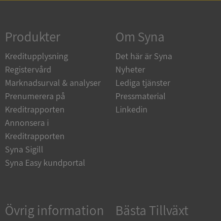
Strikt nödvändigt
Prestanda
Inriktning
Funktioner
Oklassificerade
Produkter
Om Syna
Strikt nödvändiga kakor tillåter
Kreditupplysning
Det här är Syna
kärnwebbplatsfunktioner som användarinloggning
och kontohantering. Webbplatsen kan inte
Registervård
Nyheter
användas ordentligt utan strikt nödvändiga cookies.
Marknadsurval & analyser
Lediga tjänster
Leverantör
/
Namn
Utgån
Prenumerera på
Pressmaterial
Domän
Kreditrapporten
Linkedin
__RequestVerificationToken
Session
Microsoft
Annonsera i
Corporation
de.syna.se
Kreditrapporten
Syna Sigill
Syna Easy kundportal
Övrig information
Bästa Tillväxt