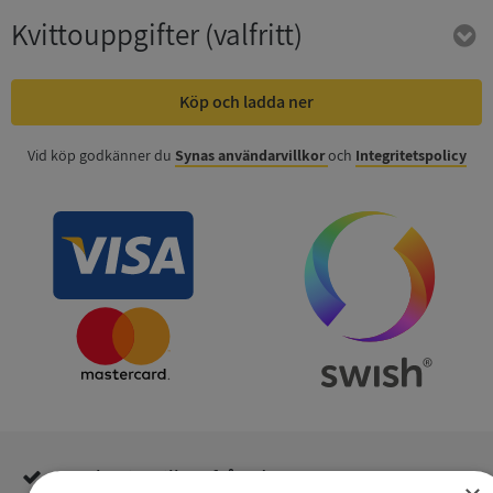
Kvittouppgifter
(valfritt)
Köp och ladda ner
Vid köp godkänner du
Synas användarvillkor
och
Integritetspolicy
Inga kopior till omfrågad