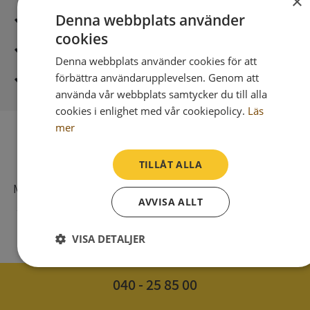
×
Denna webbplats använder
Säker betalning med stripe
cookies
Direkt digital leverans
Denna webbplats använder cookies för att
förbättra användarupplevelsen. Genom att
Syna - Kreditupplysningar sedan 1947
använda vår webbplats samtycker du till alla
cookies i enlighet med vår cookiepolicy.
Läs
mer
SV
TILLÅT ALLA
Syna har för webbplatsen www.syna.se ett av
Myndigheten för press, radio och tv s.k. utgivningsbevis
AVVISA ALLT
som bl. a. innebär att det vi publicerar på internet har
samma grundlagsskydd som i tidningar, radio och tv.
VISA DETALJER
Strikt
Prestanda
Inriktning
nödvändigt
040 - 25 85 00