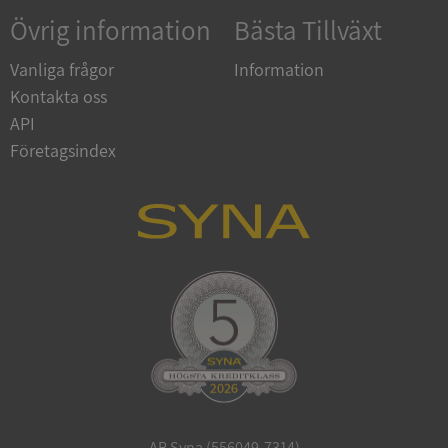
Övrig information
Bästa Tillväxt
Vanliga frågor
Information
Kontakta oss
API
Google Privacy
Företagsindex
Policy
VISITOR_PRIVACY_METADATA
5 månade
YouTube
4 veckor
.youtube.com
ASP.NET_SessionId
Session
Microsoft
Corporation
de.syna.se
AB Syna (556049-7314)