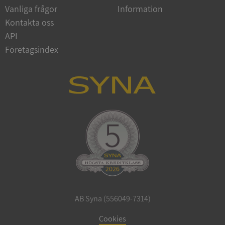
Vanliga frågor
Information
Google
Privacy Policy
Kontakta oss
VISITOR_PRIVACY_METADATA
5 månader
YouTube
4 veckor
.youtube.com
API
Företagsindex
ASP.NET_SessionId
Session
Microsoft
Corporation
de.syna.se
AB Syna (556049-7314)
ARRAffinity
Session
Microsoft
Corporation
Cookies
.syna.se