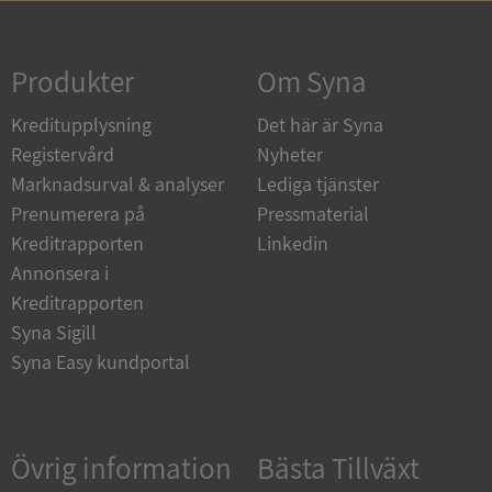
Strikt nödvändigt
Prestanda
Inriktning
Funktioner
Oklassificerade
Produkter
Om Syna
Strikt nödvändiga kakor tillåter
Kreditupplysning
Det här är Syna
kärnwebbplatsfunktioner som användarinloggning
och kontohantering. Webbplatsen kan inte
Registervård
Nyheter
användas ordentligt utan strikt nödvändiga cookies.
Marknadsurval & analyser
Lediga tjänster
Leverantör
/
Namn
Utgån
Prenumerera på
Pressmaterial
Domän
Kreditrapporten
Linkedin
__RequestVerificationToken
Session
Microsoft
Annonsera i
Corporation
de.syna.se
Kreditrapporten
Syna Sigill
Syna Easy kundportal
Övrig information
Bästa Tillväxt