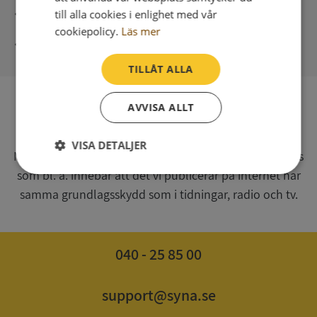
Direkt digital leverans
till alla cookies i enlighet med vår
cookiepolicy.
Läs mer
Syna - Kreditupplysningar sedan 1947
TILLÅT ALLA
AVVISA ALLT
SV
Syna har för webbplatsen www.syna.se ett av
VISA DETALJER
Myndigheten för press, radio och tv s.k. utgivningsbevis
som bl. a. innebär att det vi publicerar på internet har
Strikt
Prestanda
Inriktning
nödvändigt
samma grundlagsskydd som i tidningar, radio och tv.
Funktioner
Oklassificerade
040 - 25 85 00
support@syna.se