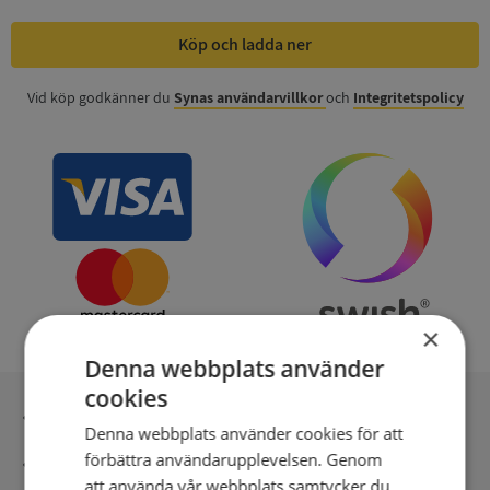
Köp och ladda ner
Vid köp godkänner du
Synas användarvillkor
och
Integritetspolicy
×
Denna webbplats använder
cookies
Inga kopior till omfrågad
Denna webbplats använder cookies för att
förbättra användarupplevelsen. Genom
Säker betalning med stripe
att använda vår webbplats samtycker du