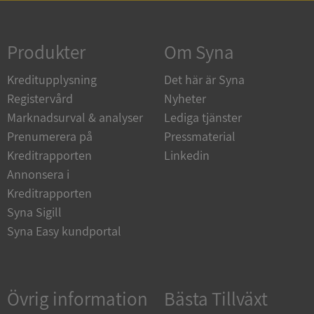
Strikt nödvändigt
Prestanda
Inriktning
Funktioner
Oklassificerade
Produkter
Om Syna
Strikt nödvändiga kakor tillåter
Kreditupplysning
Det här är Syna
kärnwebbplatsfunktioner som användarinloggning
och kontohantering. Webbplatsen kan inte
Registervård
Nyheter
användas ordentligt utan strikt nödvändiga cookies.
Marknadsurval & analyser
Lediga tjänster
Leverantör
/
Namn
Utgån
Prenumerera på
Pressmaterial
Domän
Kreditrapporten
Linkedin
__RequestVerificationToken
Session
Microsoft
Annonsera i
Corporation
de.syna.se
Kreditrapporten
Syna Sigill
Syna Easy kundportal
Övrig information
Bästa Tillväxt