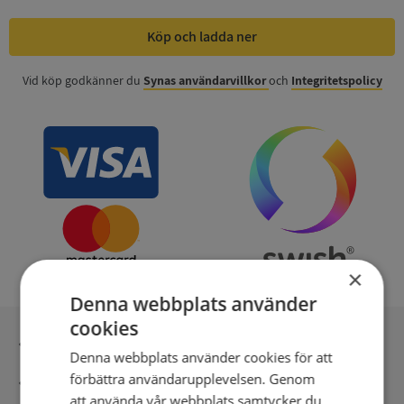
Köp och ladda ner
Vid köp godkänner du
Synas användarvillkor
och
Integritetspolicy
×
Denna webbplats använder
cookies
Inga kopior till omfrågad
Denna webbplats använder cookies för att
förbättra användarupplevelsen. Genom
Säker betalning med stripe
att använda vår webbplats samtycker du