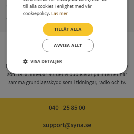
Direkt digital leverans
till alla cookies i enlighet med vår
cookiepolicy.
Läs mer
Syna - Kreditupplysningar sedan 1947
TILLÅT ALLA
AVVISA ALLT
SV
Syna har för webbplatsen www.syna.se ett av
VISA DETALJER
Myndigheten för press, radio och tv s.k. utgivningsbevis
som bl. a. innebär att det vi publicerar på internet har
Strikt
Prestanda
Inriktning
nödvändigt
samma grundlagsskydd som i tidningar, radio och tv.
Funktioner
Oklassificerade
040 - 25 85 00
support@syna.se