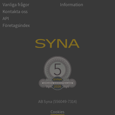
Vanliga frågor
Information
Google
Privacy Policy
Kontakta oss
VISITOR_PRIVACY_METADATA
5 månader
YouTube
4 veckor
.youtube.com
API
Företagsindex
ASP.NET_SessionId
Session
Microsoft
Corporation
de.syna.se
AB Syna (556049-7314)
ARRAffinity
Session
Microsoft
Corporation
Cookies
.syna.se