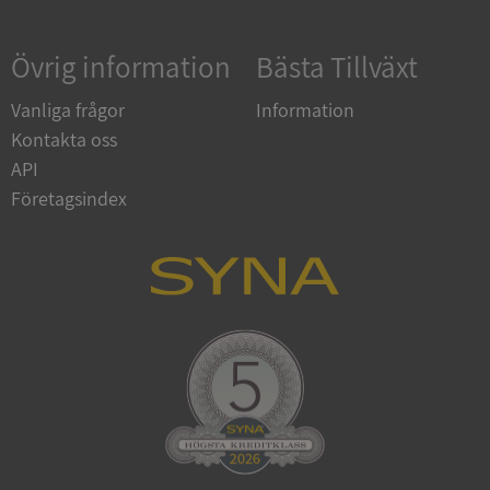
Övrig information
Bästa Tillväxt
Google
Privacy Policy
VISITOR_PRIVACY_METADATA
5 månader
YouTube
Vanliga frågor
Information
4 veckor
.youtube.com
Kontakta oss
API
Företagsindex
ASP.NET_SessionId
Session
Microsoft
Corporation
de.syna.se