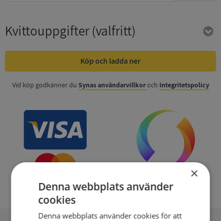
Kvittouppgifter
(valfritt)
Köp och ladda ner
Vid köp godkänner du
Synas användarvillkor
och
Integritetspolicy
×
Denna webbplats använder
cookies
Denna webbplats använder cookies för att