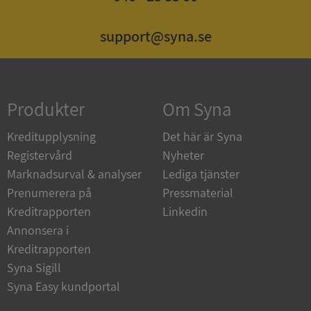
support@syna.se
Strikt nödvändigt
Prestanda
Inriktning
Funktioner
Oklassificerade
Strikt nödvändiga kakor tillåter
Produkter
Om Syna
kärnwebbplatsfunktioner som användarinloggning
och kontohantering. Webbplatsen kan inte
användas ordentligt utan strikt nödvändiga cookies.
Kreditupplysning
Det här är Syna
Leverantör
/
Registervård
Nyheter
Namn
Utgån
Domän
Marknadsurval & analyser
Lediga tjänster
Prenumerera på
Pressmaterial
__RequestVerificationToken
Session
Microsoft
Corporation
Kreditrapporten
Linkedin
de.syna.se
Annonsera i
Kreditrapporten
Syna Sigill
Syna Easy kundportal