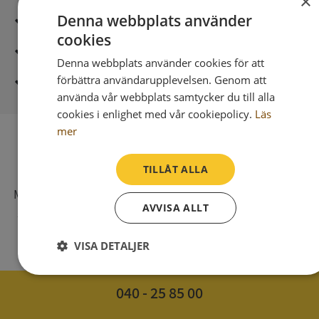
×
Denna webbplats använder
Säker betalning med stripe
cookies
Direkt digital leverans
Denna webbplats använder cookies för att
förbättra användarupplevelsen. Genom att
Syna - Kreditupplysningar sedan 1947
använda vår webbplats samtycker du till alla
cookies i enlighet med vår cookiepolicy.
Läs
mer
SV
TILLÅT ALLA
Syna har för webbplatsen www.syna.se ett av
Myndigheten för press, radio och tv s.k. utgivningsbevis
AVVISA ALLT
som bl. a. innebär att det vi publicerar på internet har
samma grundlagsskydd som i tidningar, radio och tv.
VISA DETALJER
Strikt
Prestanda
Inriktning
nödvändigt
040 - 25 85 00