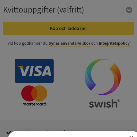
Kvittouppgifter
(valfritt)
Köp och ladda ner
Vid köp godkänner du
Synas användarvillkor
och
Integritetspolicy
Inga kopior till omfrågad