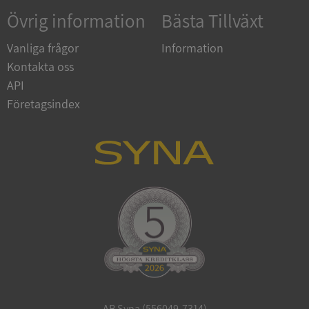
Övrig information
Bästa Tillväxt
Vanliga frågor
Information
Kontakta oss
API
Google Privacy
Företagsindex
Policy
VISITOR_PRIVACY_METADATA
5 månade
YouTube
4 veckor
.youtube.com
ASP.NET_SessionId
Session
Microsoft
Corporation
de.syna.se
AB Syna (556049-7314)