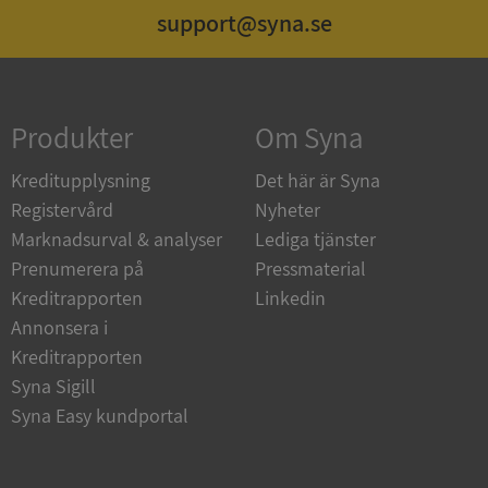
support@syna.se
Funktioner
Oklassificerade
Produkter
Om Syna
Kreditupplysning
Det här är Syna
Strikt nödvändigt
Prestanda
Inriktning
Registervård
Nyheter
Funktioner
Oklassificerade
Marknadsurval & analyser
Lediga tjänster
Strikt nödvändiga kakor tillåter kärnwebbplatsfunktioner
Prenumerera på
Pressmaterial
som användarinloggning och kontohantering.
Kreditrapporten
Linkedin
Webbplatsen kan inte användas ordentligt utan strikt
nödvändiga cookies.
Annonsera i
Leverantör
/
Kreditrapporten
Namn
Utgån
Domän
Syna Sigill
Syna Easy kundportal
__RequestVerificationToken
Session
Microsoft
Corporation
de.syna.se