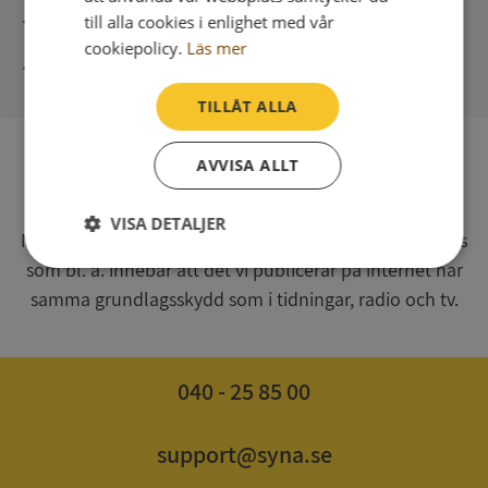
Direkt digital leverans
till alla cookies i enlighet med vår
cookiepolicy.
Läs mer
Syna - Kreditupplysningar sedan 1947
TILLÅT ALLA
AVVISA ALLT
SV
Syna har för webbplatsen www.syna.se ett av
VISA DETALJER
Myndigheten för press, radio och tv s.k. utgivningsbevis
som bl. a. innebär att det vi publicerar på internet har
Strikt
Prestanda
Inriktning
nödvändigt
samma grundlagsskydd som i tidningar, radio och tv.
Funktioner
Oklassificerade
040 - 25 85 00
support@syna.se