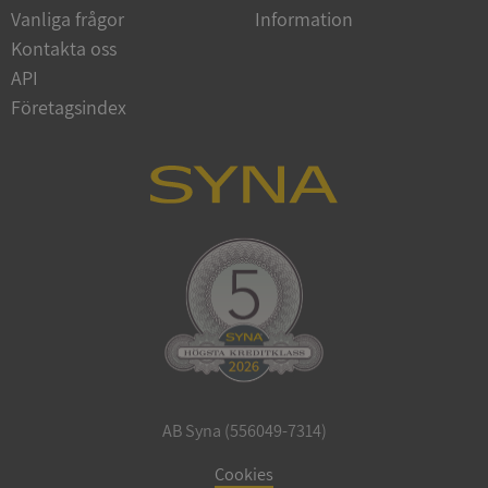
Vanliga frågor
Information
Google
Privacy Policy
Kontakta oss
VISITOR_PRIVACY_METADATA
5 månader
YouTube
4 veckor
.youtube.com
API
Företagsindex
ASP.NET_SessionId
Session
Microsoft
Corporation
de.syna.se
AB Syna (556049-7314)
ARRAffinity
Session
Microsoft
Corporation
Cookies
.syna.se