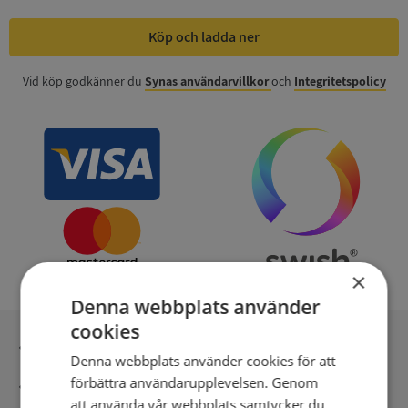
Köp och ladda ner
Vid köp godkänner du
Synas användarvillkor
och
Integritetspolicy
×
Denna webbplats använder
cookies
Inga kopior till omfrågad
Denna webbplats använder cookies för att
förbättra användarupplevelsen. Genom
Säker betalning med stripe
att använda vår webbplats samtycker du