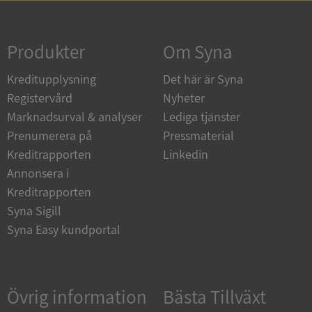
Strikt nödvändigt
Prestanda
Inriktning
Funktioner
Oklassificerade
Produkter
Om Syna
Strikt nödvändiga kakor tillåter
Kreditupplysning
Det här är Syna
kärnwebbplatsfunktioner som användarinloggning
och kontohantering. Webbplatsen kan inte
Registervård
Nyheter
användas ordentligt utan strikt nödvändiga cookies.
Marknadsurval & analyser
Lediga tjänster
Leverantör
/
Namn
Utgån
Prenumerera på
Pressmaterial
Domän
Kreditrapporten
Linkedin
__RequestVerificationToken
Session
Microsoft
Annonsera i
Corporation
de.syna.se
Kreditrapporten
Syna Sigill
Syna Easy kundportal
Övrig information
Bästa Tillväxt