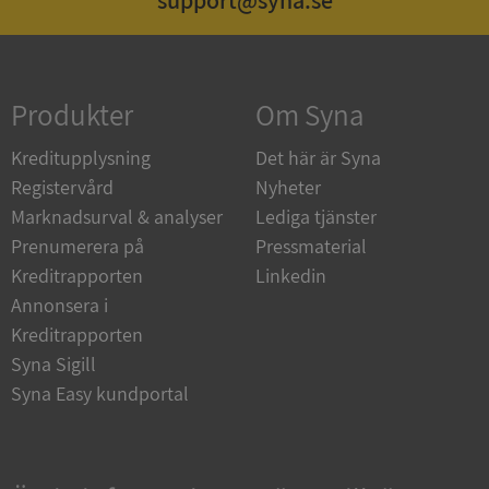
support@syna.se
Strikt nödvändigt
Prestanda
Inriktning
Funktioner
Oklassificerade
Produkter
Om Syna
Strikt nödvändiga kakor tillåter
kärnwebbplatsfunktioner som användarinloggning
Kreditupplysning
Det här är Syna
och kontohantering. Webbplatsen kan inte
användas ordentligt utan strikt nödvändiga cookies.
Registervård
Nyheter
Leverantör
/
Marknadsurval & analyser
Lediga tjänster
Namn
Utgån
Domän
Prenumerera på
Pressmaterial
Kreditrapporten
Linkedin
__RequestVerificationToken
Session
Microsoft
Corporation
Annonsera i
de.syna.se
Kreditrapporten
Syna Sigill
Syna Easy kundportal