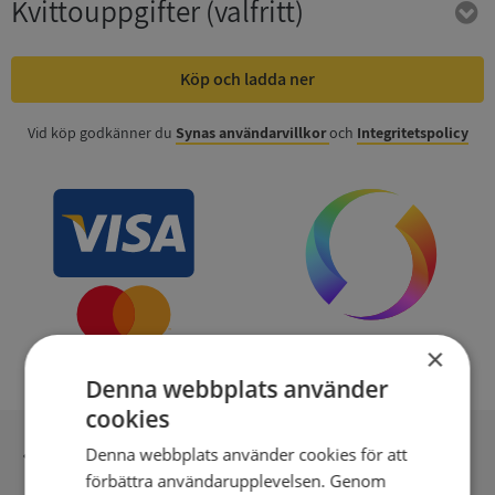
Kvittouppgifter
(valfritt)
Köp och ladda ner
Vid köp godkänner du
Synas användarvillkor
och
Integritetspolicy
×
Denna webbplats använder
cookies
Inga kopior till omfrågad
Denna webbplats använder cookies för att
förbättra användarupplevelsen. Genom