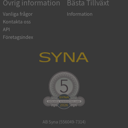
Övrig information
Bästa Tillväxt
Google
Vanliga frågor
Information
Privacy Policy
VISITOR_PRIVACY_METADATA
5 månader
YouTube
Kontakta oss
4 veckor
.youtube.com
API
Företagsindex
ASP.NET_SessionId
Session
Microsoft
Corporation
de.syna.se
AB Syna (556049-7314)
ARRAffinity
Session
Microsoft
Corporation