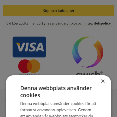
Köp och ladda ner
Vid köp godkänner du
Synas användarvillkor
och
Integritetspolicy
×
Denna webbplats använder
cookies
Inga kopior till omfrågad
Denna webbplats använder cookies för att
förbättra användarupplevelsen. Genom
Säker betalning med stripe
att använda vår webbplats samtycker du