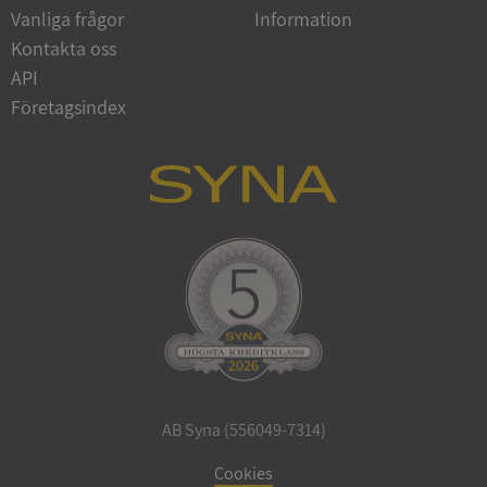
Vanliga frågor
Information
Google
Privacy Policy
Kontakta oss
VISITOR_PRIVACY_METADATA
5 månader
YouTube
4 veckor
.youtube.com
API
Företagsindex
ASP.NET_SessionId
Session
Microsoft
Corporation
de.syna.se
AB Syna (556049-7314)
ARRAffinity
Session
Microsoft
Corporation
Cookies
.syna.se