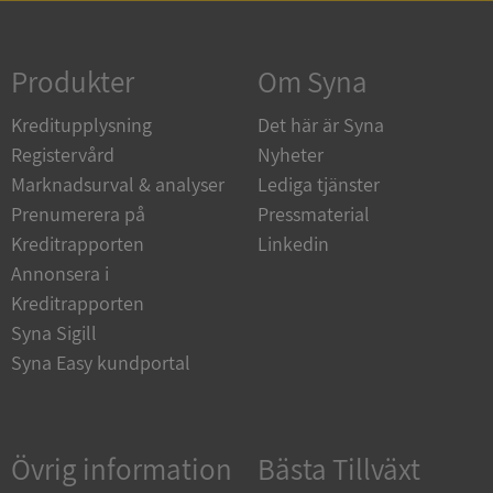
Strikt nödvändigt
Prestanda
Inriktning
Funktioner
Oklassificerade
Produkter
Om Syna
Strikt nödvändiga kakor tillåter
Kreditupplysning
Det här är Syna
kärnwebbplatsfunktioner som användarinloggning
och kontohantering. Webbplatsen kan inte
Registervård
Nyheter
användas ordentligt utan strikt nödvändiga cookies.
Marknadsurval & analyser
Lediga tjänster
Leverantör
/
Namn
Utgån
Prenumerera på
Pressmaterial
Domän
Kreditrapporten
Linkedin
__RequestVerificationToken
Session
Microsoft
Annonsera i
Corporation
de.syna.se
Kreditrapporten
Syna Sigill
Syna Easy kundportal
Övrig information
Bästa Tillväxt