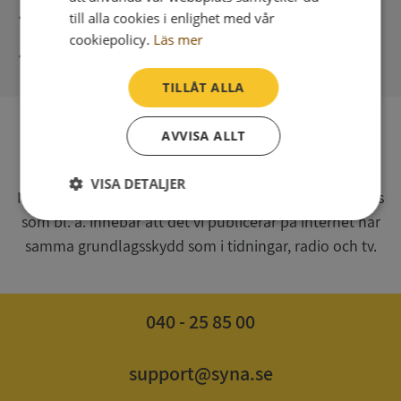
Direkt digital leverans
till alla cookies i enlighet med vår
cookiepolicy.
Läs mer
Syna - Kreditupplysningar sedan 1947
TILLÅT ALLA
AVVISA ALLT
SV
Syna har för webbplatsen www.syna.se ett av
VISA DETALJER
Myndigheten för press, radio och tv s.k. utgivningsbevis
som bl. a. innebär att det vi publicerar på internet har
Strikt
Prestanda
Inriktning
nödvändigt
samma grundlagsskydd som i tidningar, radio och tv.
Funktioner
Oklassificerade
040 - 25 85 00
support@syna.se