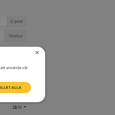
E-post
Telefon
×
att använda vår
ILLÅT ALLA
Oklassificerade
SV