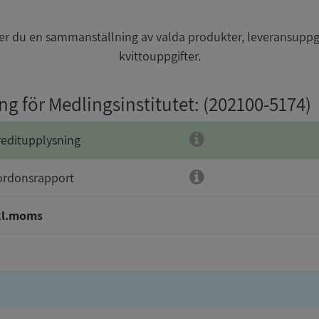
r du en sammanställning av valda produkter, leveransuppg
kvittouppgifter.
ng för Medlingsinstitutet
: (202100-5174)
reditupplysning
ordonsrapport
kl.moms