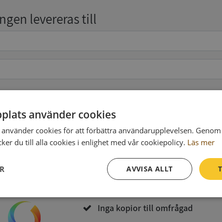
gen levereras till
pgifter
(valfritt)
plats använder cookies
använder cookies för att förbättra användarupplevelsen. Genom 
er du till alla cookies i enlighet med vår cookiepolicy.
Läs mer
Köp och ladda ner
ER
AVVISA ALLT
T
Vid köp godkänner du
Synas användarvillkor
och
Integritetspolicy
Prestanda
Inriktning
Funktioner
Inga kopior till omfrågad