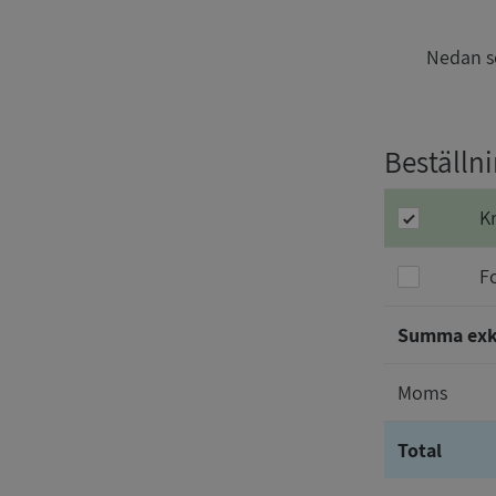
Nedan se
Beställni
K
F
Summa ex
Moms
Total