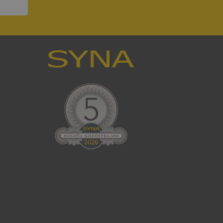
ck och utför
en använder
 som
han besökte
tser som körs på
Den används för
ställa att
as till samma server
om ställs av
P.NET MVC-teknik.
hörig publicering
 som förfalskning
ller ingen
rstörs när
cript.com-tjänsten
för besökarens
ie-Script.com
ödvändig cookie
att tillhandahålla
ck och utför
en använder