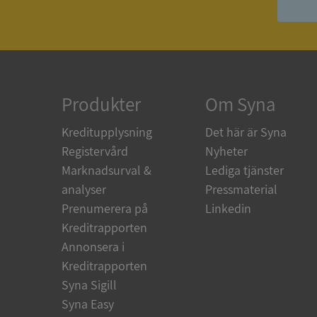
ASP.NET_SessionId
ARRAffinity
Produkter
Om Syna
Kreditupplysning
Det här är Syna
__RequestVerificat
Registervård
Nyheter
Marknadsurval &
Lediga tjänster
analyser
Pressmaterial
Prenumerera på
Linkedin
CookieScriptConse
Kreditrapporten
Annonsera i
Kreditrapporten
_GRECAPTCHA
Syna Sigill
Syna Easy
ASP.NET_SessionId