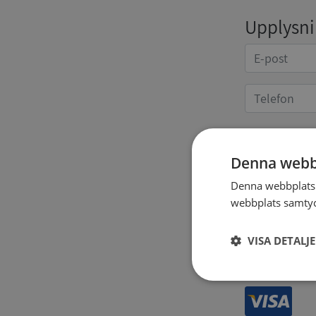
Upplysnin
Kvittoup
Denna webb
Denna webbplats 
webbplats samtyck
VISA DETALJ
Strikt
nödvändigt