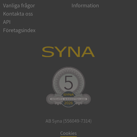
Vanliga frågor
Information
Google
Privacy Policy
Kontakta oss
VISITOR_PRIVACY_METADATA
5 månader
YouTube
4 veckor
.youtube.com
API
Företagsindex
ASP.NET_SessionId
Session
Microsoft
Corporation
de.syna.se
AB Syna (556049-7314)
ARRAffinity
Session
Microsoft
Corporation
Cookies
.syna.se