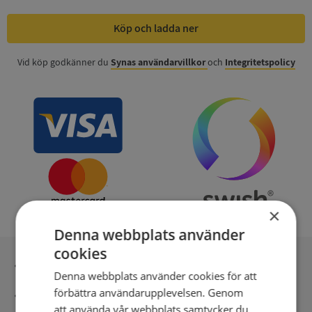
Köp och ladda ner
Vid köp godkänner du
Synas användarvillkor
och
Integritetspolicy
×
Denna webbplats använder
cookies
Inga kopior till omfrågad
Denna webbplats använder cookies för att
förbättra användarupplevelsen. Genom
Säker betalning med stripe
att använda vår webbplats samtycker du