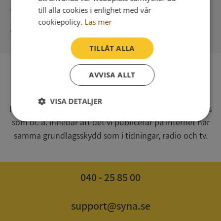
Direkt digital leverans
till alla cookies i enlighet med vår
cookiepolicy.
Läs mer
Syna - Kreditupplysningar sedan 1947
TILLÅT ALLA
AVVISA ALLT
SV
Syna har för webbplatsen www.syna.se ett av
VISA DETALJER
Myndigheten för press, radio och tv s.k. utgivningsbevis
som bl. a. innebär att det vi publicerar på internet har
Strikt
Prestanda
Inriktning
nödvändigt
samma grundlagsskydd som i tidningar, radio och tv.
Funktioner
Oklassificerade
040 - 25 85 00
support@syna.se