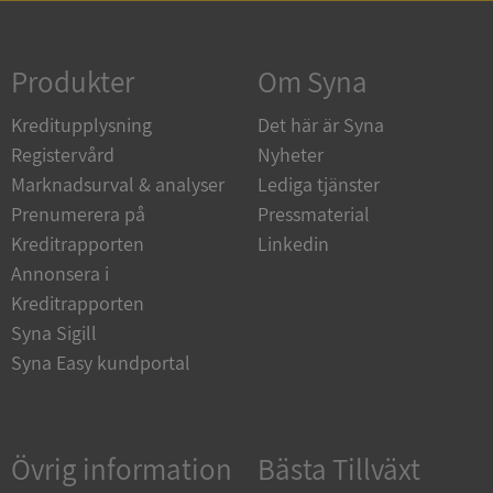
Strikt nödvändigt
Prestanda
Inriktning
Funktioner
Oklassificerade
Produkter
Om Syna
Strikt nödvändiga kakor tillåter
Kreditupplysning
Det här är Syna
kärnwebbplatsfunktioner som användarinloggning
och kontohantering. Webbplatsen kan inte
Registervård
Nyheter
användas ordentligt utan strikt nödvändiga cookies.
Marknadsurval & analyser
Lediga tjänster
Leverantör
/
Namn
Utgån
Prenumerera på
Pressmaterial
Domän
Kreditrapporten
Linkedin
__RequestVerificationToken
Session
Microsoft
Annonsera i
Corporation
de.syna.se
Kreditrapporten
Syna Sigill
Syna Easy kundportal
Övrig information
Bästa Tillväxt