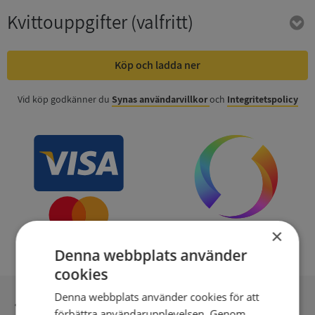
Kvittouppgifter
(valfritt)
Köp och ladda ner
Vid köp godkänner du
Synas användarvillkor
och
Integritetspolicy
×
Denna webbplats använder
cookies
Denna webbplats använder cookies för att
Inga kopior till omfrågad
förbättra användarupplevelsen. Genom