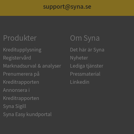
support@syna.se
Strikt nödvändigt
Prestanda
Inriktning
Funktioner
Oklassificerade
Produkter
Om Syna
Strikt nödvändiga kakor tillåter
kärnwebbplatsfunktioner som användarinloggning
och kontohantering. Webbplatsen kan inte
Kreditupplysning
Det här är Syna
användas ordentligt utan strikt nödvändiga cookies.
Registervård
Nyheter
Leverantör
/
Namn
Utgån
Marknadsurval & analyser
Lediga tjänster
Domän
Prenumerera på
Pressmaterial
__RequestVerificationToken
Session
Microsoft
Kreditrapporten
Linkedin
Corporation
de.syna.se
Annonsera i
Kreditrapporten
Syna Sigill
Syna Easy kundportal