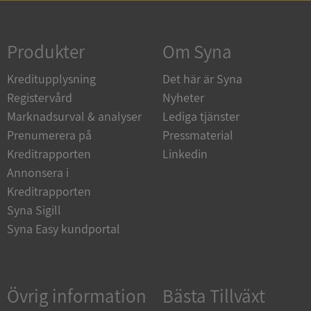
Strikt nödvändigt
Prestanda
Inriktning
Funktioner
Oklassificerade
Produkter
Om Syna
Strikt nödvändiga kakor tillåter
Kreditupplysning
Det här är Syna
kärnwebbplatsfunktioner som användarinloggning
och kontohantering. Webbplatsen kan inte
Registervård
Nyheter
användas ordentligt utan strikt nödvändiga cookies.
Marknadsurval & analyser
Lediga tjänster
Leverantör
/
Namn
Utgån
Prenumerera på
Pressmaterial
Domän
Kreditrapporten
Linkedin
__RequestVerificationToken
Session
Microsoft
Annonsera i
Corporation
de.syna.se
Kreditrapporten
Syna Sigill
Syna Easy kundportal
Övrig information
Bästa Tillväxt