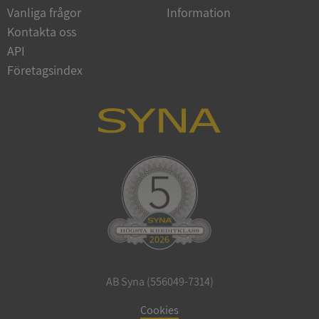
Vanliga frågor
Information
Google
Privacy Policy
Kontakta oss
VISITOR_PRIVACY_METADATA
5 månader
YouTube
4 veckor
.youtube.com
API
Företagsindex
ASP.NET_SessionId
Session
Microsoft
Corporation
de.syna.se
AB Syna (556049-7314)
ARRAffinity
Session
Microsoft
Corporation
Cookies
.syna.se