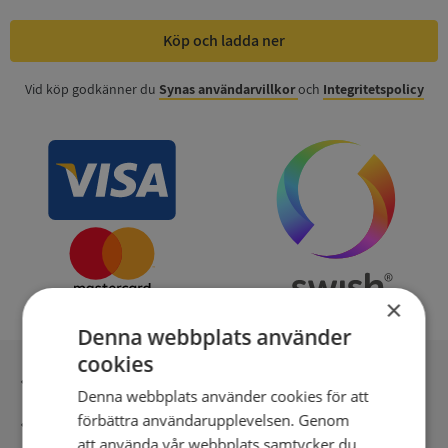
Köp och ladda ner
Vid köp godkänner du
Synas användarvillkor
och
Integritetspolicy
×
Denna webbplats använder
cookies
Inga kopior till omfrågad
Denna webbplats använder cookies för att
förbättra användarupplevelsen. Genom
Säker betalning med stripe
att använda vår webbplats samtycker du