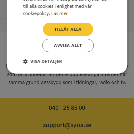
Direkt digital leverans
till alla cookies i enlighet med vår
cookiepolicy.
Läs mer
Syna - Kreditupplysningar sedan 1947
TILLÅT ALLA
AVVISA ALLT
SV
Syna har för webbplatsen www.syna.se ett av
VISA DETALJER
Myndigheten för press, radio och tv s.k. utgivningsbevis
som bl. a. innebär att det vi publicerar på internet har
Strikt
Prestanda
Inriktning
nödvändigt
samma grundlagsskydd som i tidningar, radio och tv.
Funktioner
Oklassificerade
040 - 25 85 00
support@syna.se