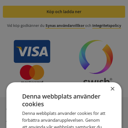
Köp och ladda ner
Vid köp godkänner du
Synas användarvillkor
och
Integritetspolicy
×
Denna webbplats använder
cookies
Inga kopior till omfrågad
Denna webbplats använder cookies för att
förbättra användarupplevelsen. Genom
Säker betalning med stripe
att använda vår webbplats samtycker du