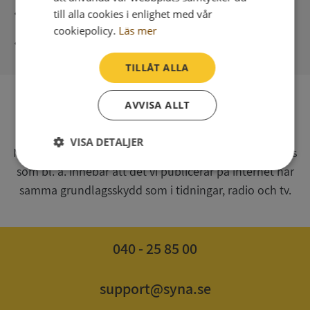
Direkt digital leverans
till alla cookies i enlighet med vår
cookiepolicy.
Läs mer
Syna - Kreditupplysningar sedan 1947
TILLÅT ALLA
AVVISA ALLT
SV
Syna har för webbplatsen www.syna.se ett av
VISA DETALJER
Myndigheten för press, radio och tv s.k. utgivningsbevis
som bl. a. innebär att det vi publicerar på internet har
Strikt
Prestanda
Inriktning
nödvändigt
samma grundlagsskydd som i tidningar, radio och tv.
Funktioner
Oklassificerade
040 - 25 85 00
support@syna.se