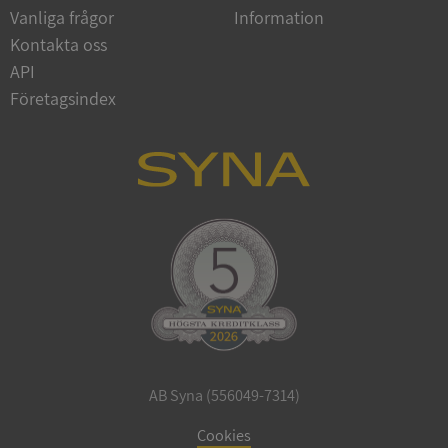
Vanliga frågor
Information
Google
Privacy Policy
Kontakta oss
VISITOR_PRIVACY_METADATA
5 månader
YouTube
4 veckor
.youtube.com
API
Företagsindex
ASP.NET_SessionId
Session
Microsoft
Corporation
de.syna.se
AB Syna (556049-7314)
ARRAffinity
Session
Microsoft
Corporation
Cookies
.syna.se