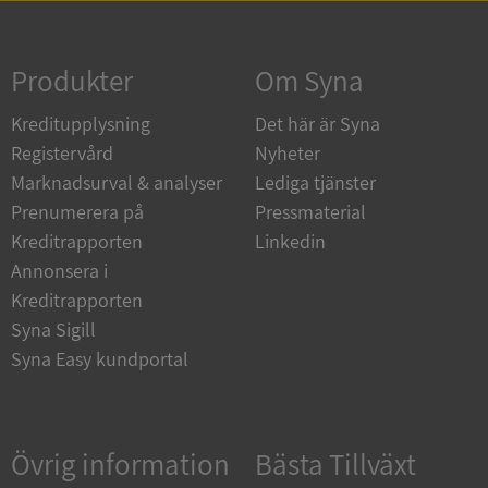
Strikt nödvändigt
Prestanda
Inriktning
Funktioner
Oklassificerade
Produkter
Om Syna
Strikt nödvändiga kakor tillåter
Kreditupplysning
Det här är Syna
kärnwebbplatsfunktioner som användarinloggning
och kontohantering. Webbplatsen kan inte
Registervård
Nyheter
användas ordentligt utan strikt nödvändiga cookies.
Marknadsurval & analyser
Lediga tjänster
Leverantör
/
Namn
Utgån
Prenumerera på
Pressmaterial
Domän
Kreditrapporten
Linkedin
__RequestVerificationToken
Session
Microsoft
Annonsera i
Corporation
de.syna.se
Kreditrapporten
Syna Sigill
Syna Easy kundportal
Övrig information
Bästa Tillväxt