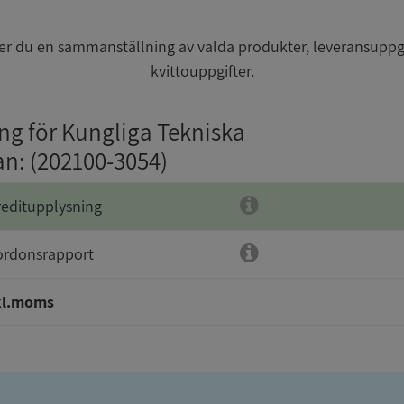
r du en sammanställning av valda produkter, leveransuppg
kvittouppgifter.
ing för Kungliga Tekniska
an
: (202100-3054)
reditupplysning
ordonsrapport
kl.moms