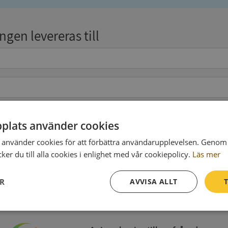
gen levereras till
plats använder cookies
pgifter
(valfritt)
använder cookies för att förbättra användarupplevelsen. Genom 
er du till alla cookies i enlighet med vår cookiepolicy.
Läs mer
Köp och ladda ner
ER
AVVISA ALLT
T
Vid köp godkänner du
Synas användarvillkor
och
Integritetspolicy
Prestanda
Inriktning
Funktioner