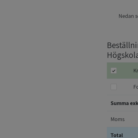
Nedan se
Beställn
Högskol
K
F
Summa ex
Moms
Total