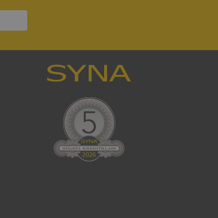
ck och utför
en använder
 som
han besökte
tser som körs på
Den används för
ställa att
as till samma server
om ställs av
P.NET MVC-teknik.
hörig publicering
 som förfalskning
ller ingen
rstörs när
cript.com-tjänsten
för besökarens
ie-Script.com
ödvändig cookie
att tillhandahålla
ck och utför