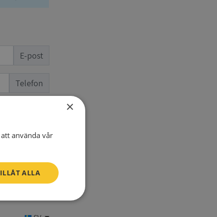
E-post
Telefon
×
att använda vår
ILLÅT ALLA
Oklassificerade