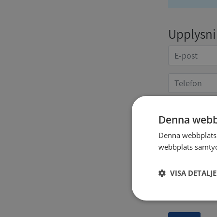
Upplysnin
Denna webb
Kvittoup
Denna webbplats 
webbplats samtyck
VISA DETALJ
Strikt
nödvändigt