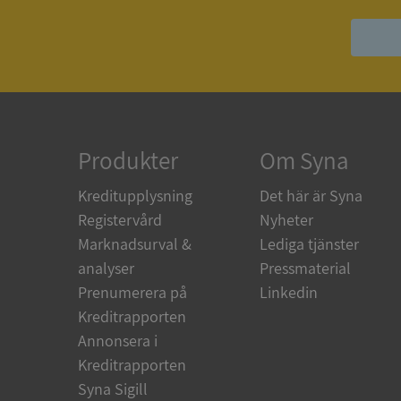
ASP.NET_SessionId
ARRAffinity
Produkter
Om Syna
__RequestVerificat
Kreditupplysning
Det här är Syna
Registervård
Nyheter
Marknadsurval &
Lediga tjänster
analyser
Pressmaterial
CookieScriptConse
Prenumerera på
Linkedin
Kreditrapporten
Annonsera i
_GRECAPTCHA
Kreditrapporten
Syna Sigill
ASP.NET_SessionId