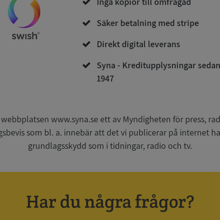
Inga kopior till omfrågad
Säker betalning med stripe
Direkt digital leverans
Strikt nödvändigt
Prestanda
Inriktning
Funktioner
Oklassificerade
Syna - Kreditupplysningar seda
1947
kor tillåter kärnwebbplatsfunktioner som användarinloggning och kontohantering. We
utan strikt nödvändiga cookies.
Leverantör
/
Utgång
Beskrivning
Domän
 webbplatsen www.syna.se ett av Myndigheten för press, radi
gsbevis som bl. a. innebär att det vi publicerar på internet 
ionToken
Session
Det här är en förfalskningscookie s
Microsoft
webbapplikationer byggda med AS
Corporation
grundlagsskydd som i tidningar, radio och tv.
Den är utformad för att stoppa obe
de.syna.se
av innehåll till en webbplats, känd
över flera webbplatser. Den innehå
information om användaren och fö
webbläsaren stängs.
METADATA
5 månader
Denna cookie används för att lagr
YouTube
Har du några frågor?
4 veckor
samtycke och sekretessval för dera
.youtube.com
Google Privacy Policy
webbplatsen. Den registrerar uppg
samtycke om olika sekretesspolicyer
vilket säkerställer att deras prefere