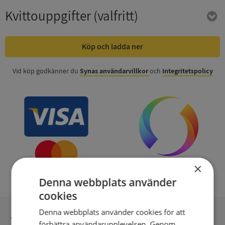
Kvittouppgifter
(valfritt)
Köp och ladda ner
Vid köp godkänner du
Synas användarvillkor
och
Integritetspolicy
×
Denna webbplats använder
cookies
Denna webbplats använder cookies för att
Inga kopior till omfrågad
förbättra användarupplevelsen. Genom