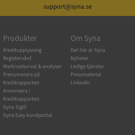
support@syna.se
Strikt nödvändigt
Prestanda
Inriktning
Funktioner
Oklassificerade
Produkter
Om Syna
Strikt nödvändiga kakor tillåter
kärnwebbplatsfunktioner som användarinloggning
och kontohantering. Webbplatsen kan inte
Kreditupplysning
Det här är Syna
användas ordentligt utan strikt nödvändiga cookies.
Registervård
Nyheter
Leverantör
/
Namn
Utgån
Marknadsurval & analyser
Lediga tjänster
Domän
Prenumerera på
Pressmaterial
__RequestVerificationToken
Session
Microsoft
Kreditrapporten
Linkedin
Corporation
de.syna.se
Annonsera i
Kreditrapporten
Syna Sigill
Syna Easy kundportal