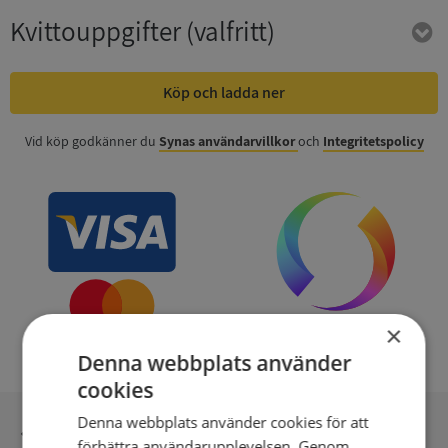
Kvittouppgifter
(valfritt)
Köp och ladda ner
Vid köp godkänner du
Synas användarvillkor
och
Integritetspolicy
×
Denna webbplats använder
cookies
Denna webbplats använder cookies för att
Inga kopior till omfrågad
förbättra användarupplevelsen. Genom