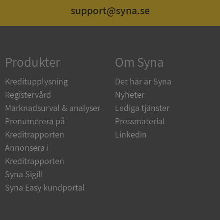
support@syna.se
Strikt nödvändigt
Prestanda
Inriktning
Funktioner
Oklassificerade
Produkter
Om Syna
Strikt nödvändiga kakor tillåter
kärnwebbplatsfunktioner som användarinloggning
och kontohantering. Webbplatsen kan inte
Kreditupplysning
Det här är Syna
användas ordentligt utan strikt nödvändiga cookies.
Registervård
Nyheter
Leverantör
/
Namn
Utgån
Marknadsurval & analyser
Lediga tjänster
Domän
Prenumerera på
Pressmaterial
__RequestVerificationToken
Session
Microsoft
Kreditrapporten
Linkedin
Corporation
de.syna.se
Annonsera i
Kreditrapporten
Syna Sigill
Syna Easy kundportal