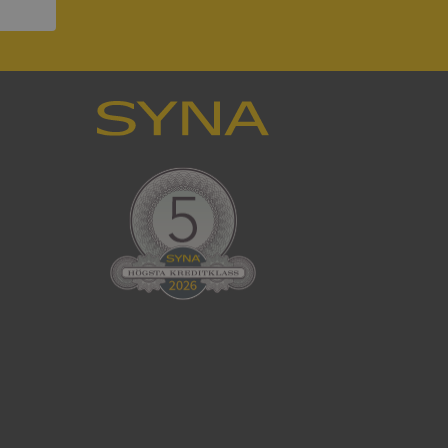
ck och utför
en använder
 som
han besökte
tser som körs på
Den används för
ställa att
as till samma server
om ställs av
P.NET MVC-teknik.
hörig publicering
 som förfalskning
ller ingen
rstörs när
cript.com-tjänsten
för besökarens
ie-Script.com
ödvändig cookie
att tillhandahålla
ck och utför
en använder