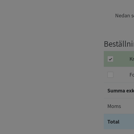
Nedan se
Beställni
K
F
Summa ex
Moms
Total