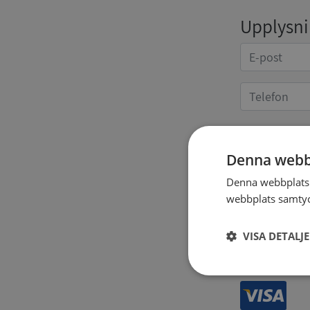
Upplysnin
Kvittoup
Denna webb
Denna webbplats 
webbplats samtyck
VISA DETALJ
Strikt
nödvändigt