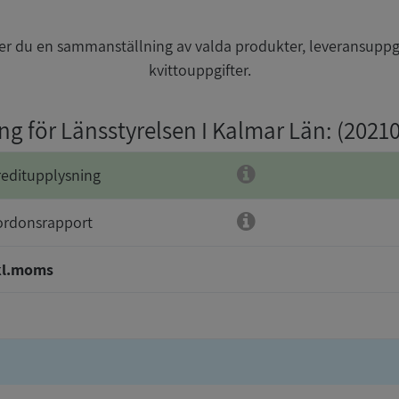
r du en sammanställning av valda produkter, leveransuppg
kvittouppgifter.
ng för Länsstyrelsen I Kalmar Län
: (2021
reditupplysning
ordonsrapport
kl.moms