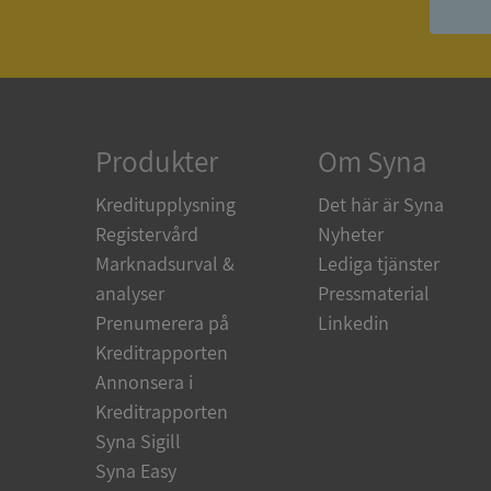
ASP.NET_SessionId
ARRAffinity
Produkter
Om Syna
Kreditupplysning
Det här är Syna
__RequestVerificat
Registervård
Nyheter
Marknadsurval &
Lediga tjänster
analyser
Pressmaterial
Prenumerera på
Linkedin
CookieScriptConse
Kreditrapporten
Annonsera i
Kreditrapporten
_GRECAPTCHA
Syna Sigill
Syna Easy
ASP.NET_SessionId