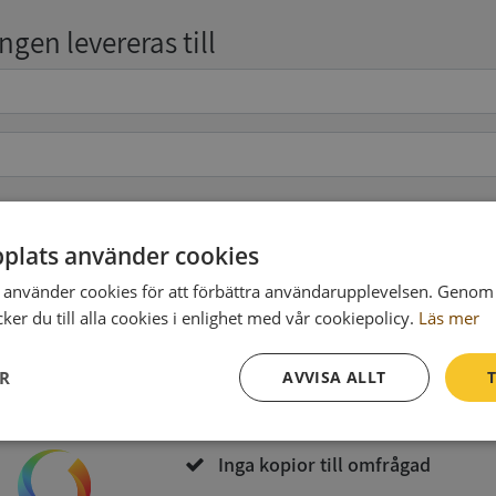
gen levereras till
pgifter
(valfritt)
plats använder cookies
använder cookies för att förbättra användarupplevelsen. Genom 
er du till alla cookies i enlighet med vår cookiepolicy.
Läs mer
Köp och ladda ner
ER
AVVISA ALLT
T
Vid köp godkänner du
Synas användarvillkor
och
Integritetspolicy
Prestanda
Inriktning
Funktioner
Inga kopior till omfrågad