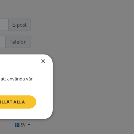
E-post
Telefon
×
att använda vår
ILLÅT ALLA
Oklassificerade
SV