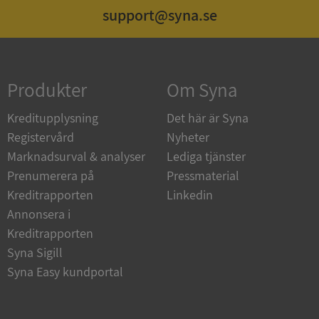
support@syna.se
Strikt nödvändigt
Prestanda
Inriktning
Funktioner
Oklassificerade
Produkter
Om Syna
Strikt nödvändiga kakor tillåter
kärnwebbplatsfunktioner som användarinloggning
och kontohantering. Webbplatsen kan inte
Kreditupplysning
Det här är Syna
användas ordentligt utan strikt nödvändiga cookies.
Registervård
Nyheter
Leverantör
/
Namn
Utgån
Marknadsurval & analyser
Lediga tjänster
Domän
Prenumerera på
Pressmaterial
__RequestVerificationToken
Session
Microsoft
Kreditrapporten
Linkedin
Corporation
de.syna.se
Annonsera i
Kreditrapporten
Syna Sigill
Syna Easy kundportal