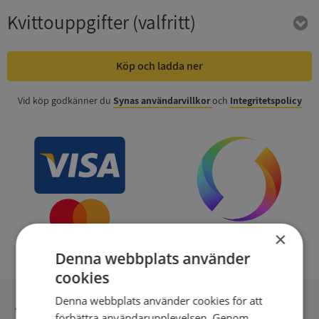
Kvittouppgifter
(valfritt)
Köp och ladda ner
Vid köp godkänner du
Synas användarvillkor
och
Integritetspolicy
×
Denna webbplats använder
cookies
Denna webbplats använder cookies för att
Inga kopior till omfrågad
förbättra användarupplevelsen. Genom