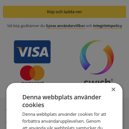
Köp och ladda ner
Vid köp godkänner du
Synas användarvillkor
och
Integritetspolicy
×
Denna webbplats använder
cookies
Inga kopior till omfrågad
Denna webbplats använder cookies för att
förbättra användarupplevelsen. Genom
Säker betalning med stripe
att använda vår webbplats samtycker du