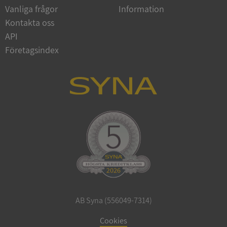
Vanliga frågor
Information
Google
Privacy Policy
Kontakta oss
VISITOR_PRIVACY_METADATA
5 månader
YouTube
4 veckor
.youtube.com
API
Företagsindex
ASP.NET_SessionId
Session
Microsoft
Corporation
de.syna.se
AB Syna (556049-7314)
ARRAffinity
Session
Microsoft
Corporation
Cookies
.syna.se