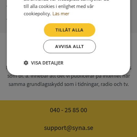
Direkt digital leverans
till alla cookies i enlighet med vår
cookiepolicy.
Läs mer
Syna - Kreditupplysningar sedan 1947
TILLÅT ALLA
AVVISA ALLT
SV
Syna har för webbplatsen www.syna.se ett av
VISA DETALJER
Myndigheten för press, radio och tv s.k. utgivningsbevis
som bl. a. innebär att det vi publicerar på internet har
Strikt
Prestanda
Inriktning
nödvändigt
samma grundlagsskydd som i tidningar, radio och tv.
Funktioner
Oklassificerade
040 - 25 85 00
support@syna.se