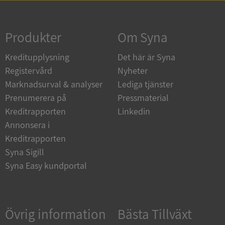
Strikt nödvändigt
Prestanda
Inriktning
Funktioner
Oklassificerade
Produkter
Om Syna
Strikt nödvändiga kakor tillåter
Kreditupplysning
Det här är Syna
kärnwebbplatsfunktioner som användarinloggning
och kontohantering. Webbplatsen kan inte
Registervård
Nyheter
användas ordentligt utan strikt nödvändiga cookies.
Marknadsurval & analyser
Lediga tjänster
Leverantör
/
Namn
Utgån
Prenumerera på
Pressmaterial
Domän
Kreditrapporten
Linkedin
__RequestVerificationToken
Session
Microsoft
Annonsera i
Corporation
de.syna.se
Kreditrapporten
Syna Sigill
Syna Easy kundportal
Övrig information
Bästa Tillväxt