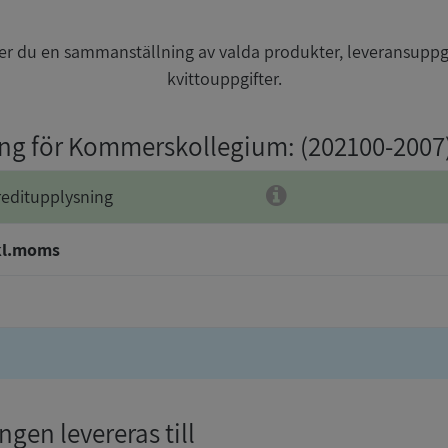
r du en sammanställning av valda produkter, leveransuppg
kvittouppgifter.
ing för Kommerskollegium
: (202100-2007
reditupplysning
kl.moms
gen levereras till