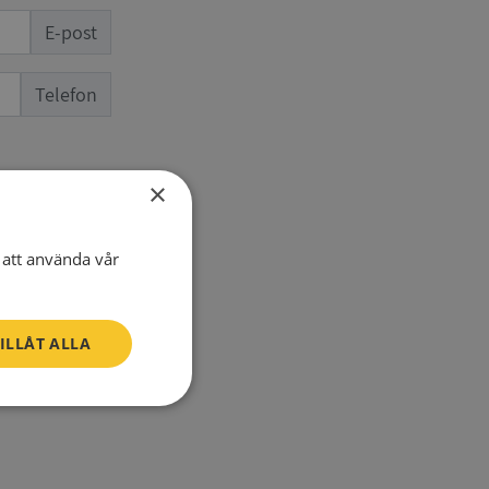
E-post
Telefon
×
att använda vår
ILLÅT ALLA
SV
Oklassificerade