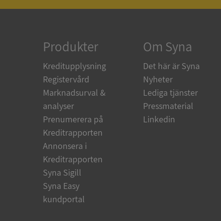
ARRAffinity
Produkter
Om Syna
Kreditupplysning
Det här är Syna
Registervård
Nyheter
__RequestVerificat
Marknadsurval &
Lediga tjänster
analyser
Pressmaterial
Prenumerera på
Linkedin
Kreditrapporten
CookieScriptConse
Annonsera i
Kreditrapporten
_GRECAPTCHA
Syna Sigill
Syna Easy
kundportal
ASP.NET_SessionId