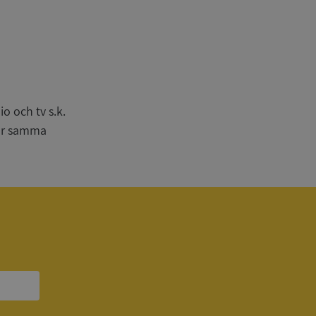
n
bbplatsen kan inte
o och tv s.k.
har samma
om ställs av
P.NET MVC-teknik.
hörig publicering
 som förfalskning
ller ingen
rstörs när
a användarens
s interaktion med
ifter om besökarens
 och inställningar,
nser hedras i
ck och utför