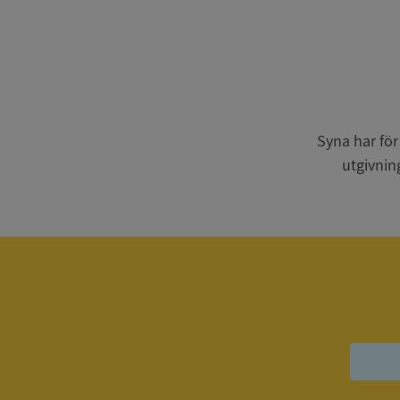
Strikt nödvändiga ka
användas ordentligt 
Syna har för
Namn
utgivnin
__RequestVerificat
VISITOR_PRIVACY_
ASP.NET_SessionId