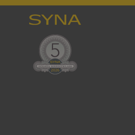
en använder
 som
han besökte
tser som körs på
Den används för
ställa att
as till samma server
om ställs av
P.NET MVC-teknik.
hörig publicering
 som förfalskning
ller ingen
rstörs när
cript.com-tjänsten
för besökarens
ie-Script.com
ödvändig cookie
att tillhandahålla
ck och utför
en använder
 som
han besökte