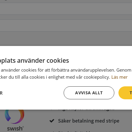
pgifter
(valfritt)
plats använder cookies
använder cookies för att förbättra användarupplevelsen. Genom 
Köp och ladda ner
er du till alla cookies i enlighet med vår cookiepolicy.
Läs mer
Vid köp godkänner du
Synas användarvillkor
och
Integritetspolicy
ER
AVVISA ALLT
T
Inga kopior till omfrågad
Prestanda
Inriktning
Funktioner
Säker betalning med stripe