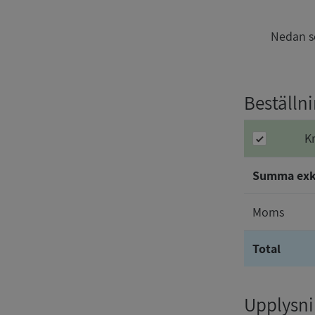
Nedan se
Beställn
K
Summa ex
Moms
Total
Upplysnin