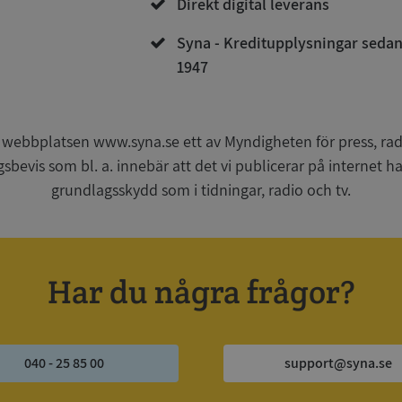
Direkt digital leverans
Syna - Kreditupplysningar seda
1947
Strikt nödvändigt
Prestanda
Inriktning
Funktioner
Oklassificerade
kor tillåter kärnwebbplatsfunktioner som användarinloggning och kontohantering. We
utan strikt nödvändiga cookies.
 webbplatsen www.syna.se ett av Myndigheten för press, radi
Leverantör
/
Utgång
Beskrivning
gsbevis som bl. a. innebär att det vi publicerar på internet 
Domän
grundlagsskydd som i tidningar, radio och tv.
ionToken
Session
Det här är en förfalskningscookie s
Microsoft
webbapplikationer byggda med AS
Corporation
Den är utformad för att stoppa obe
de.syna.se
av innehåll till en webbplats, känd
över flera webbplatser. Den innehå
information om användaren och fö
Har du några frågor?
webbläsaren stängs.
METADATA
5 månader
Denna cookie används för att lagr
YouTube
4 veckor
samtycke och sekretessval för dera
.youtube.com
Google Privacy Policy
webbplatsen. Den registrerar uppg
samtycke om olika sekretesspolicyer
vilket säkerställer att deras prefere
040 - 25 85 00
support@syna.se
framtida sessioner.
Session
Denna cookie ställs in av Doublecli
Microsoft