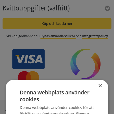
Kvittouppgifter
(valfritt)
Köp och ladda ner
Vid köp godkänner du
Synas användarvillkor
och
Integritetspolicy
×
Denna webbplats använder
cookies
Denna webbplats använder cookies för att
Inga kopior till omfrågad
förbättra användarupplevelsen. Genom