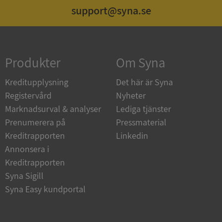
support@syna.se
Strikt nödvändigt
Prestanda
Inriktning
Funktioner
Oklassificerade
Produkter
Om Syna
Strikt nödvändiga kakor tillåter
kärnwebbplatsfunktioner som användarinloggning
och kontohantering. Webbplatsen kan inte
Kreditupplysning
Det här är Syna
användas ordentligt utan strikt nödvändiga cookies.
Registervård
Nyheter
Leverantör
/
Namn
Utgån
Marknadsurval & analyser
Lediga tjänster
Domän
Prenumerera på
Pressmaterial
__RequestVerificationToken
Session
Microsoft
Kreditrapporten
Linkedin
Corporation
de.syna.se
Annonsera i
Kreditrapporten
Syna Sigill
Syna Easy kundportal