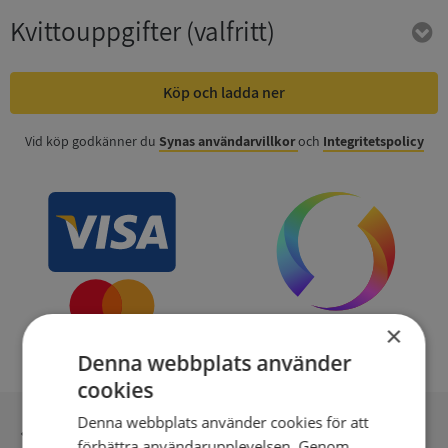
Kvittouppgifter
(valfritt)
Köp och ladda ner
Vid köp godkänner du
Synas användarvillkor
och
Integritetspolicy
×
Denna webbplats använder
cookies
Denna webbplats använder cookies för att
Inga kopior till omfrågad
förbättra användarupplevelsen. Genom