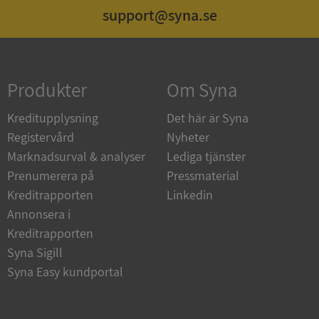
support@syna.se
Strikt nödvändigt
Prestanda
Inriktning
Funktioner
Oklassificerade
Produkter
Om Syna
Strikt nödvändiga kakor tillåter
kärnwebbplatsfunktioner som användarinloggning
och kontohantering. Webbplatsen kan inte
Kreditupplysning
Det här är Syna
användas ordentligt utan strikt nödvändiga cookies.
Registervård
Nyheter
Leverantör
/
Namn
Utgån
Marknadsurval & analyser
Lediga tjänster
Domän
Prenumerera på
Pressmaterial
__RequestVerificationToken
Session
Microsoft
Kreditrapporten
Linkedin
Corporation
de.syna.se
Annonsera i
Kreditrapporten
Syna Sigill
Syna Easy kundportal