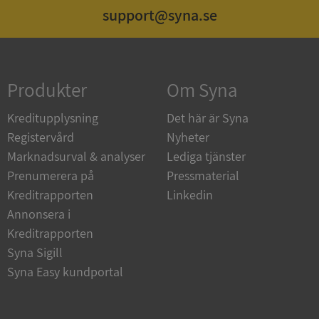
support@syna.se
Strikt nödvändigt
Prestanda
Inriktning
Funktioner
Oklassificerade
Produkter
Om Syna
Strikt nödvändiga kakor tillåter
kärnwebbplatsfunktioner som användarinloggning
och kontohantering. Webbplatsen kan inte
Kreditupplysning
Det här är Syna
användas ordentligt utan strikt nödvändiga cookies.
Registervård
Nyheter
Leverantör
/
Namn
Utgån
Marknadsurval & analyser
Lediga tjänster
Domän
Prenumerera på
Pressmaterial
__RequestVerificationToken
Session
Microsoft
Kreditrapporten
Linkedin
Corporation
de.syna.se
Annonsera i
Kreditrapporten
Syna Sigill
Syna Easy kundportal