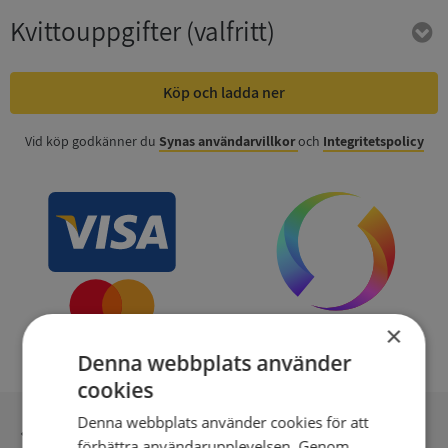
Kvittouppgifter
(valfritt)
Köp och ladda ner
Vid köp godkänner du
Synas användarvillkor
och
Integritetspolicy
×
Denna webbplats använder
cookies
Denna webbplats använder cookies för att
Inga kopior till omfrågad
förbättra användarupplevelsen. Genom