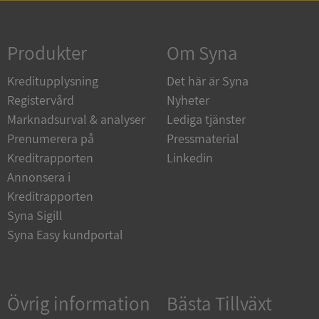
Strikt nödvändigt
Prestanda
Inriktning
Funktioner
Oklassificerade
Produkter
Om Syna
Strikt nödvändiga kakor tillåter
Kreditupplysning
Det här är Syna
kärnwebbplatsfunktioner som användarinloggning
och kontohantering. Webbplatsen kan inte
Registervård
Nyheter
användas ordentligt utan strikt nödvändiga cookies.
Marknadsurval & analyser
Lediga tjänster
Leverantör
/
Namn
Utgån
Prenumerera på
Pressmaterial
Domän
Kreditrapporten
Linkedin
__RequestVerificationToken
Session
Microsoft
Annonsera i
Corporation
de.syna.se
Kreditrapporten
Syna Sigill
Syna Easy kundportal
Övrig information
Bästa Tillväxt