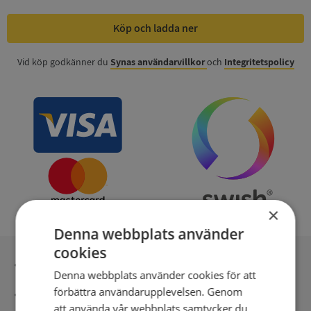
Köp och ladda ner
Vid köp godkänner du
Synas användarvillkor
och
Integritetspolicy
×
Denna webbplats använder
cookies
Inga kopior till omfrågad
Denna webbplats använder cookies för att
förbättra användarupplevelsen. Genom
Säker betalning med stripe
att använda vår webbplats samtycker du