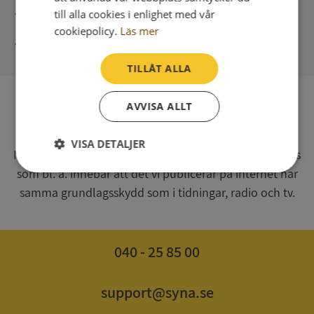
Direkt digital leverans
till alla cookies i enlighet med vår
cookiepolicy.
Läs mer
Syna - Kreditupplysningar sedan 1947
TILLÅT ALLA
AVVISA ALLT
SV
Syna har för webbplatsen www.syna.se ett av
VISA DETALJER
Myndigheten för press, radio och tv s.k. utgivningsbevis
som bl. a. innebär att det vi publicerar på internet har
Strikt
Prestanda
Inriktning
nödvändigt
samma grundlagsskydd som i tidningar, radio och tv.
Funktioner
Oklassificerade
040 - 25 85 00
support@syna.se