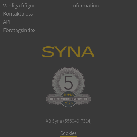
Vanliga frågor
Information
Google
Privacy Policy
Kontakta oss
VISITOR_PRIVACY_METADATA
5 månader
YouTube
4 veckor
.youtube.com
API
Företagsindex
ASP.NET_SessionId
Session
Microsoft
Corporation
de.syna.se
AB Syna (556049-7314)
ARRAffinity
Session
Microsoft
Corporation
Cookies
.syna.se