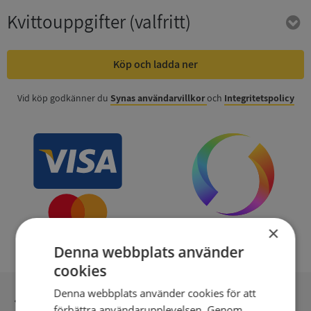
Kvittouppgifter
(valfritt)
Köp och ladda ner
Vid köp godkänner du
Synas användarvillkor
och
Integritetspolicy
×
Denna webbplats använder
cookies
Denna webbplats använder cookies för att
Inga kopior till omfrågad
förbättra användarupplevelsen. Genom