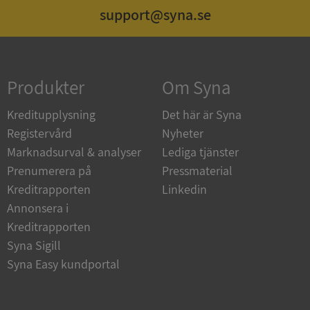
support@syna.se
Strikt nödvändigt
Prestanda
Inriktning
Funktioner
Oklassificerade
Produkter
Om Syna
Strikt nödvändiga kakor tillåter
kärnwebbplatsfunktioner som användarinloggning
och kontohantering. Webbplatsen kan inte
Kreditupplysning
Det här är Syna
användas ordentligt utan strikt nödvändiga cookies.
Registervård
Nyheter
Leverantör
/
Namn
Utgån
Marknadsurval & analyser
Lediga tjänster
Domän
Prenumerera på
Pressmaterial
__RequestVerificationToken
Session
Microsoft
Kreditrapporten
Linkedin
Corporation
de.syna.se
Annonsera i
Kreditrapporten
Syna Sigill
Syna Easy kundportal