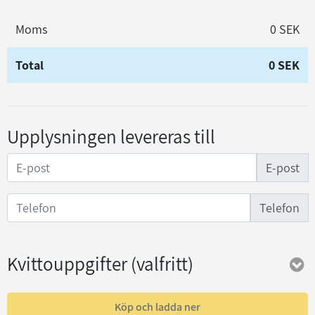
Moms
0 SEK
Total
0 SEK
Upplysningen levereras till
E-post
Telefon
Kvittouppgifter
(valfritt)
Köp och ladda ner