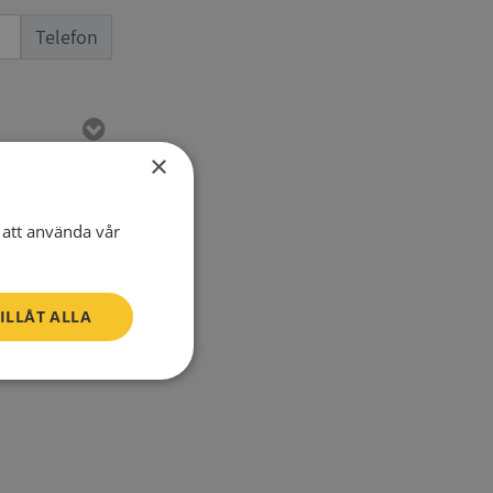
Telefon
×
att använda vår
ILLÅT ALLA
SV
Oklassificerade
n