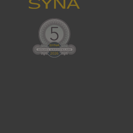
han besökte
tser som körs på
Den används för
ställa att
as till samma server
om ställs av
P.NET MVC-teknik.
hörig publicering
 som förfalskning
ller ingen
rstörs när
cript.com-tjänsten
för besökarens
ie-Script.com
ödvändig cookie
att tillhandahålla
ck och utför
en använder
 som
han besökte