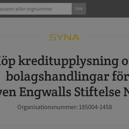
Sök
 och
bolagshandlingar fö
ven Engwalls Stiftelse N
Organisationsnummer: 185004-1458