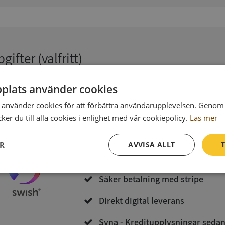
pgifter
(valfritt)
plats använder cookies
Köp och ladda ner
använder cookies för att förbättra användarupplevelsen. Genom 
er du till alla cookies i enlighet med vår cookiepolicy.
Läs mer
Vid köp godkänner du
Synas användarvillkor
och
Integritetspolicy
ER
AVVISA ALLT
T
Inga kopior till omfrågad
Prestanda
Inriktning
Funktioner
Säker betalning med stripe
Direkt digital leverans
Syna - Kreditupplysningar seda