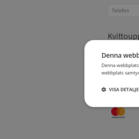
Kvittoup
Denna webb
Denna webbplats 
webbplats samtyck
VISA DETALJ
Strikt
nödvändigt