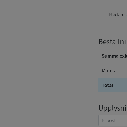
Nedan se
Beställni
Summa ex
Moms
Total
Upplysnin