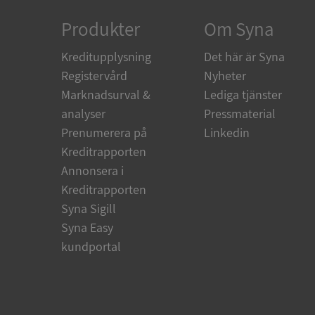
Produkter
Om Syna
ARRAffinity
Kreditupplysning
Det här är Syna
Registervård
Nyheter
Marknadsurval &
Lediga tjänster
__RequestVerificat
analyser
Pressmaterial
Prenumerera på
Linkedin
Kreditrapporten
Annonsera i
CookieScriptConse
Kreditrapporten
Syna Sigill
_GRECAPTCHA
Syna Easy
kundportal
ASP.NET_SessionId