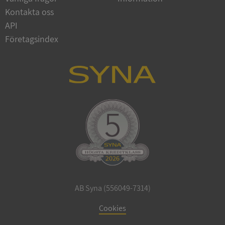
Google
Kontakta oss
Privacy Policy
VISITOR_PRIVACY_METADATA
5 månader
YouTube
API
4 veckor
.youtube.com
Företagsindex
ASP.NET_SessionId
Session
Microsoft
Corporation
de.syna.se
AB Syna (556049-7314)
ARRAffinity
Session
Microsoft
Cookies
Corporation
.syna.se