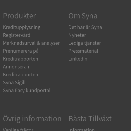
Strikt nödvändigt
Prestanda
Inriktning
Produkter
Om Syna
Funktioner
Oklassificerade
Kreditupplysning
Strikt nödvändiga kakor tillåter
Det här är Syna
kärnwebbplatsfunktioner som användarinloggning
Registervård
Nyheter
och kontohantering. Webbplatsen kan inte
användas ordentligt utan strikt nödvändiga cookies.
Marknadsurval & analyser
Lediga tjänster
Leverantör
/
Prenumerera på
Pressmaterial
Namn
Utgån
Domän
Kreditrapporten
Linkedin
Annonsera i
__RequestVerificationToken
Session
Microsoft
Corporation
Kreditrapporten
de.syna.se
Syna Sigill
Syna Easy kundportal
Övrig information
Bästa Tillväxt
Vanliga frågor
Information